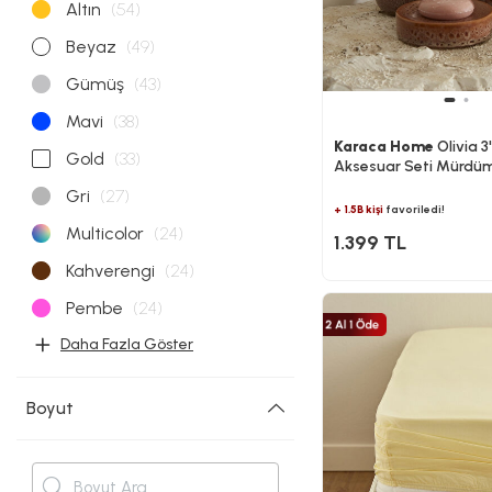
Altın
(54)
Beyaz
(49)
Gümüş
(43)
Mavi
(38)
Karaca Home
Olivia 3
Gold
(33)
Aksesuar Seti Mürdü
Gri
(27)
+ 1.5B kişi
favoriledi!
Multicolor
(24)
1.399 TL
Kahverengi
(24)
Pembe
(24)
Daha Fazla Göster
Boyut