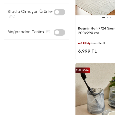
Stokta Olmayan Ürünler
840
Kaşmir Halı
7/24 Sier
Mağazadan Teslim
89
200x290 cm
+ 6.9B kişi
favoriledi!
6.999 TL