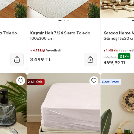
ra Toledo
Kaşmir Halı
7/24 Sierra Toledo
Karaca Home
M
100x300 cm
Gümüş 15x20 c
+ 4.7B kişi
favoriledi!
+ 11.0B kişi
favoriledi
%17
599,99 TL
3.499 TL
499
,99 TL