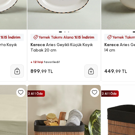
rta Kayık
Karaca
Aries Geyikli Küçük Kayık
Karaca
Aries Ge
Tabak 20 cm
14 cm
+ 121 kişi
favoriledi!
899
449
,99 TL
,99 TL