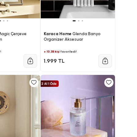
agic Çerçeve
Karaca Home
Glenda Banyo
m
Organizer Aksesuar
!
+ 10.3B kişi
favoriledi!
1.999 TL