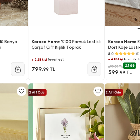
'lü Banyo
Karaca Home
%100 Pamuk Lastikli
Karaca Home
E
m
Çarşaf Çift Kişilik Toprak
Dört Köşe Lastikl
5.0
(1)
+ 4.8B kişi
favoriledi
+ 2.2B kişi
favoriledi!
%14
699,99 TL
799
,99 TL
599
,99 TL