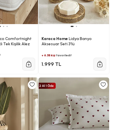
co Comfortnight
Karaca Home
Lidya Banyo
i Tek Kişilik Alez
Aksesuar Seti 3'lü
!
+ 6.3B kişi
favoriledi!
1.999 TL