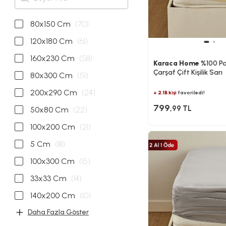
80x150 Cm
(70)
120x180 Cm
(61)
160x230 Cm
(58)
Karaca Home
%100 Pa
Çarşaf Çift Kişilik Sarı
80x300 Cm
(51)
200x290 Cm
(24)
+ 2.1B kişi
favoriledi!
799
,99 TL
50x80 Cm
(22)
100x200 Cm
(21)
5 Cm
(18)
100x300 Cm
(15)
33x33 Cm
(14)
140x200 Cm
(10)
Daha Fazla Göster