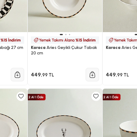
Tabağı 27 cm
Karaca
Aries Geyikli Çukur Tabak
Karaca
Aries Ge
20 cm
449
449
,99 TL
,99 TL