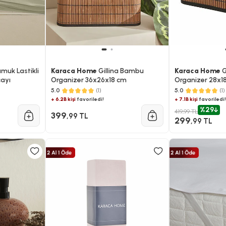
muk Lastikli
Karaca Home
Gillina Bambu
Karaca Home
G
çayı
Organizer 36x26x18 cm
Organizer 28x1
5.0
(1)
5.0
(1)
+ 6.2B kişi
favoriledi!
+ 7.1B kişi
favoriledi!
%29
419,99 TL
399
,99 TL
299
,99 TL