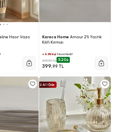
eline Hasır Vazo
Karaca Home
Amour 2'li Yastık
Kılıfı Kırmızı
!
+ 6.3B kişi
favoriledi!
%20
499,99 TL
399
,99 TL