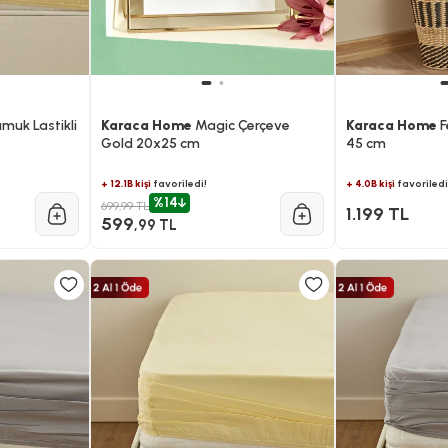
muk Lastikli
Karaca Home
Magic Çerçeve
Karaca Home
F
Gold 20x25 cm
45 cm
+ 12.1B kişi
favoriledi!
+ 4.0B kişi
favoriledi
%14
699,99 TL
1.199 TL
599
,99 TL