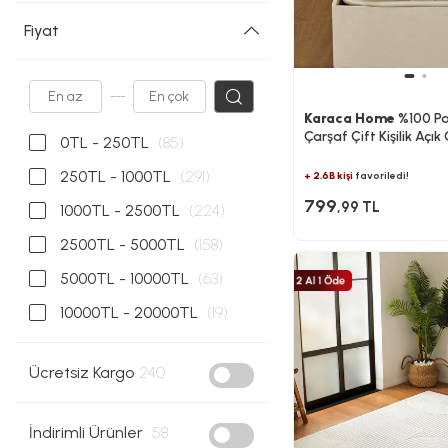
Fiyat
---
Karaca Home
%100 Pa
Çarşaf Çift Kişilik Açık 
0TL - 250TL
(85)
250TL - 1000TL
(291)
+ 2.6B kişi
favoriledi!
799
,99 TL
1000TL - 2500TL
(224)
2500TL - 5000TL
(158)
5000TL - 10000TL
(63)
10000TL - 20000TL
(19)
Ücretsiz Kargo
240
İndirimli Ürünler
58