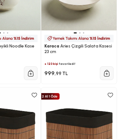
yikli Noodle Kase
Karaca
Aries Çizgili Salata Kasesi
23 cm
+ 123 kişi
favoriledi!
999
,99 TL