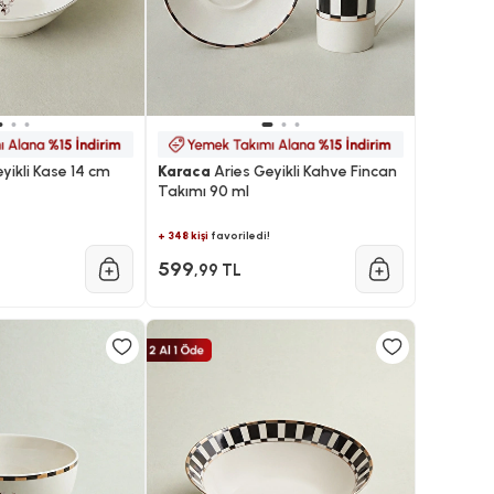
yikli Kase 14 cm
Karaca
Aries Geyikli Kahve Fincan
Takımı 90 ml
+ 348 kişi
favoriledi!
599
,99 TL