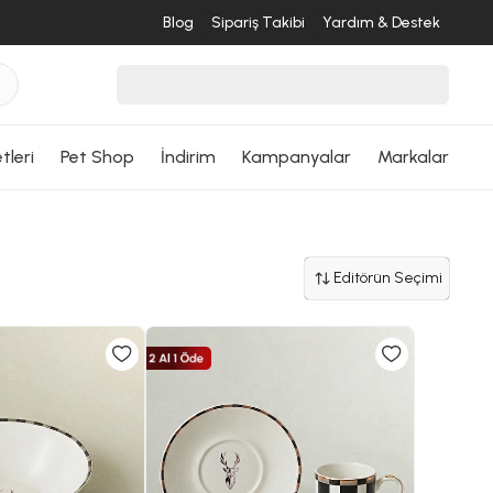
Blog
Sipariş Takibi
Yardım & Destek
tleri
Pet Shop
İndirim
Kampanyalar
Markalar
Editörün Seçimi