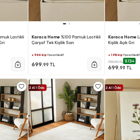
muk Lastikli
Karaca Home
%100 Pamuk Lastikli
Karaca Home
L
Gri
Çarşaf Tek Kişilik Sarı
Kişilik Açık Gri
+ 966 kişi
favoriledi!
+ 1.9B kişi
favoriledi!
%13
799,99 TL
699
,99 TL
699
,99 TL