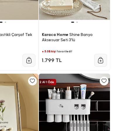
astikli Çarşaf Tek
Karaca Home
Shine Banyo
Aksesuar Seti 3'lü
+ 5.0B kişi
favoriledi!
1.799 TL