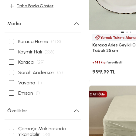
Daha Fazla Göster
Marka
Karaca Home
(468)
Karaca
Aries Geyikli O
Tabak 25 cm
Kaşmir Halı
(336)
Karaca
(29)
+ 148 kişi
favoriledi!
999
,99 TL
Sarah Anderson
(5)
Vavana
(1)
Emsan
(1)
Özellikler
Çamaşır Makinesinde
Yıkanabilir
(78)