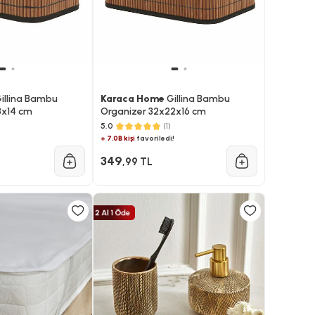
illina Bambu
Karaca Home
Gillina Bambu
8x14 cm
Organizer 32x22x16 cm
5.0
(1)
+ 7.0B kişi
favoriledi!
349
,99 TL