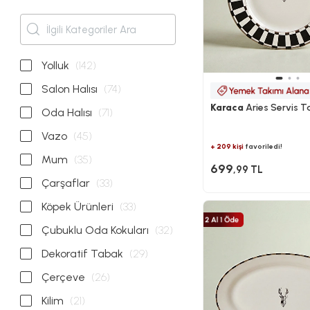
Yolluk
(142)
Salon Halısı
(74)
Karaca
Aries Servis 
Oda Halısı
(71)
Vazo
(45)
+ 209 kişi
favoriledi!
Mum
(35)
699
,99 TL
Çarşaflar
(33)
Köpek Ürünleri
(33)
Çubuklu Oda Kokuları
(32)
Dekoratif Tabak
(29)
Çerçeve
(26)
Kilim
(21)