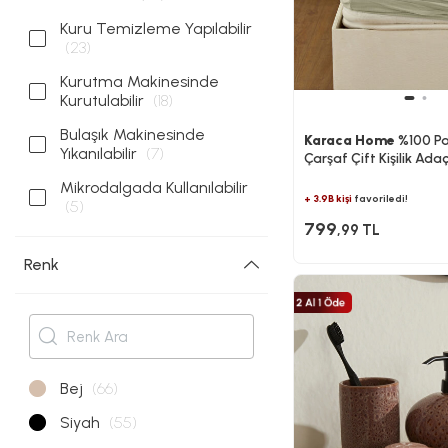
Kuru Temizleme Yapılabilir
(23)
Kurutma Makinesinde
Kurutulabilir
(18)
Bulaşık Makinesinde
Karaca Home
%100 Pa
Yıkanılabilir
(7)
Çarşaf Çift Kişilik Ada
Mikrodalgada Kullanılabilir
+ 3.9B kişi
favoriledi!
(5)
799
,99 TL
Renk
Bej
(66)
Siyah
(55)