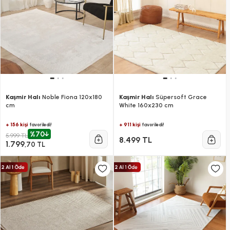
Kaşmir Halı
Noble Fiona 120x180
Kaşmir Halı
Süpersoft Grace
cm
White 160x230 cm
+ 156 kişi
+ 911 kişi
favoriledi!
favoriledi!
%70
5.999 TL
8.499 TL
1.799
,70 TL