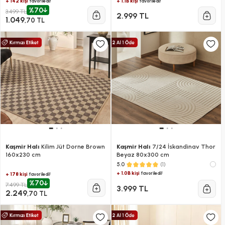
+ 142 kişi
+ 1.1B kişi
favoriledi!
favoriledi!
%70
3.499 TL
2.999 TL
1.049
,70 TL
Kaşmir Halı
Kilim Jüt Dorne Brown
Kaşmir Halı
7/24 İskandinav Thor
160x230 cm
Beyaz 80x300 cm
(1)
5.0
+ 1.0B kişi
favoriledi!
+ 178 kişi
favoriledi!
%70
7.499 TL
3.999 TL
2.249
,70 TL