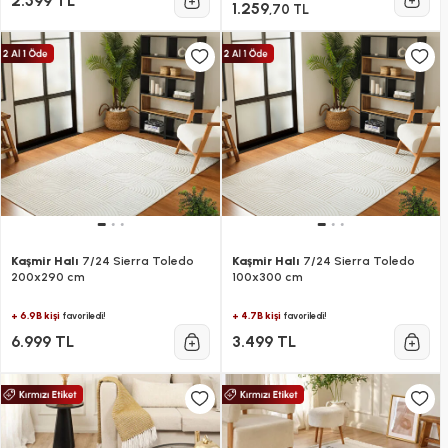
2.599 TL
1.259
,70 TL
Kaşmir Halı
7/24 Sierra Toledo
Kaşmir Halı
7/24 Sierra Toledo
200x290 cm
100x300 cm
+ 6.9B kişi
+ 4.7B kişi
favoriledi!
favoriledi!
6.999 TL
3.499 TL