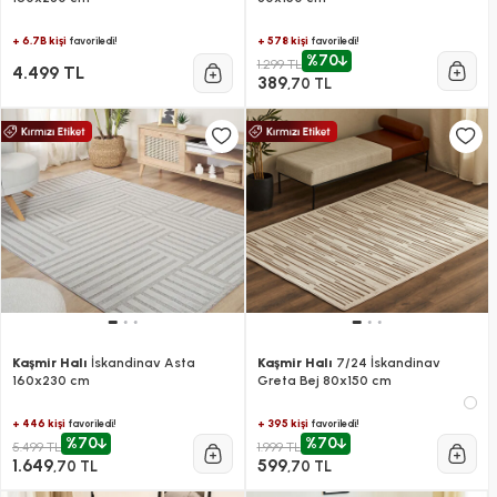
+ 6.7B kişi
+ 578 kişi
favoriledi!
favoriledi!
%70
1.299 TL
4.499 TL
389
,70 TL
Kaşmir Halı
İskandinav Asta
Kaşmir Halı
7/24 İskandinav
160x230 cm
Greta Bej 80x150 cm
+ 446 kişi
+ 395 kişi
favoriledi!
favoriledi!
%70
%70
5.499 TL
1.999 TL
1.649
599
,70 TL
,70 TL