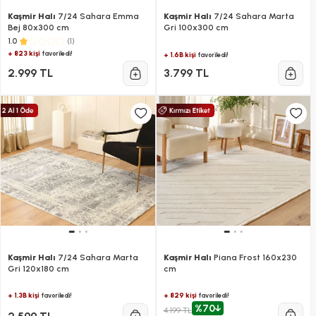
Kaşmir Halı
7/24 Sahara Emma
Kaşmir Halı
7/24 Sahara Marta
Bej 80x300 cm
Gri 100x300 cm
(1)
1.0
+ 823 kişi
favoriledi!
+ 1.6B kişi
favoriledi!
2.999 TL
3.799 TL
Kaşmir Halı
7/24 Sahara Marta
Kaşmir Halı
Piana Frost 160x230
Gri 120x180 cm
cm
+ 1.3B kişi
+ 829 kişi
favoriledi!
favoriledi!
%70
4.199 TL