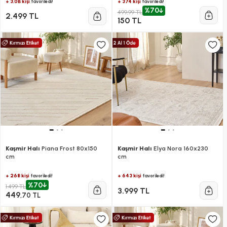
+ 3.0B kişi
+ 374 kişi
favoriledi!
favoriledi!
%70
499,99 TL
2.499 TL
150 TL
Kaşmir Halı
Piana Frost 80x150
Kaşmir Halı
Elya Nora 160x230
cm
cm
+ 268 kişi
+ 643 kişi
favoriledi!
favoriledi!
%70
1.499 TL
3.999 TL
449
,70 TL