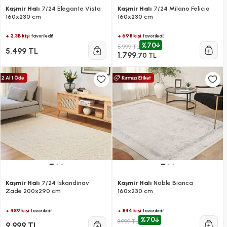
Kaşmir Halı
7/24 Elegante Vista
Kaşmir Halı
7/24 Milano Felicia
160x230 cm
160x230 cm
+ 2.3B kişi
+ 698 kişi
favoriledi!
favoriledi!
%70
5.999 TL
5.499 TL
1.799
,70 TL
Kaşmir Halı
7/24 İskandinav
Kaşmir Halı
Noble Bianca
Zade 200x290 cm
160x230 cm
+ 489 kişi
+ 844 kişi
favoriledi!
favoriledi!
%70
8.999 TL
9.999 TL