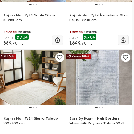
Kaşmir Halı
7/24 Noble Olivia
Kaşmir Halı
7/24 İskandinav Sten
80x150 cm
Bej 160x230 cm
+ 475 kişi
+ 866 kişi
favoriledi!
favoriledi!
%70
%70
1.299 TL
5.499 TL
389
1.649
,70 TL
,70 TL
Kaşmir Halı
7/24 Sierra Toledo
Sare By
Kaşmir Halı
Bordure
100x200 cm
Yıkanabilir Kaymaz Taban 50x80
cm