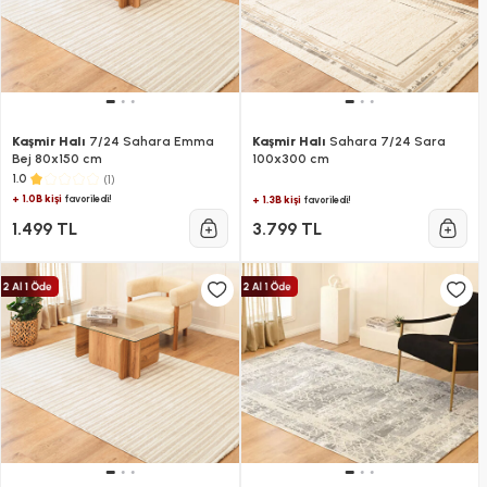
Kaşmir Halı
7/24 Sahara Emma
Kaşmir Halı
Sahara 7/24 Sara
Bej 80x150 cm
100x300 cm
(1)
1.0
+ 1.0B kişi
favoriledi!
+ 1.3B kişi
favoriledi!
1.499 TL
3.799 TL