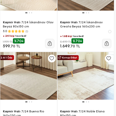
Kaşmir Halı
7/24 İskandinav Olav
Kaşmir Halı
7/24 İskandinav
Beyaz 80x150 cm
Greata Beyaz 160x230 cm
(1)
5.0
+ 241 kişi
favoriledi!
+ 1.6B kişi
favoriledi!
%70
%70
1.999 TL
5.499 TL
599
1.649
,70 TL
,70 TL
Kaşmir Halı
7/24 Buena Rio
Kaşmir Halı
7/24 Noble Elana
160x230 cm
80x150 cm