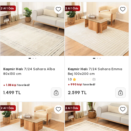
Kaşmir Halı
7/24 Sahara Alba
Kaşmir Halı
7/24 Sahara Emma
80x150 cm
Bej 100x200 cm
(1)
1.0
+ 990 kişi
favoriledi!
+ 1.3B kişi
favoriledi!
1.499 TL
2.599 TL