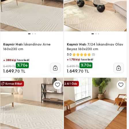
Kaşmir Halı
İskandinav Arne
Kaşmir Halı
7/24 İskandinav Olav
160x230 cm
Beyaz 160x230 cm
(1)
5.0
+ 1.7B kişi
favoriledi!
+ 388 kişi
favoriledi!
%70
%70
5.499 TL
5.499 TL
1.649
1.649
,70 TL
,70 TL