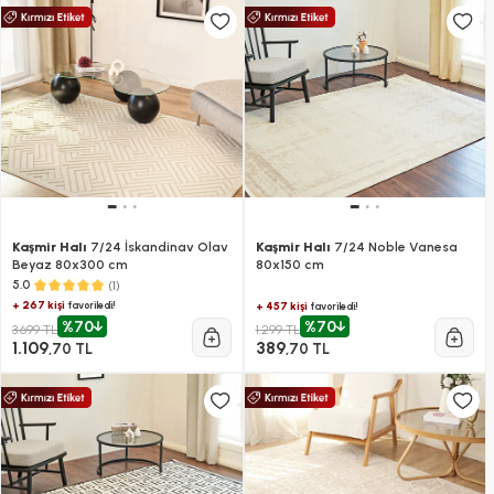
Kaşmir Halı
7/24 İskandinav Olav
Kaşmir Halı
7/24 Noble Vanesa
Beyaz 80x300 cm
80x150 cm
(1)
5.0
+ 267 kişi
favoriledi!
+ 457 kişi
favoriledi!
%70
%70
3.699 TL
1.299 TL
1.109
389
,70 TL
,70 TL