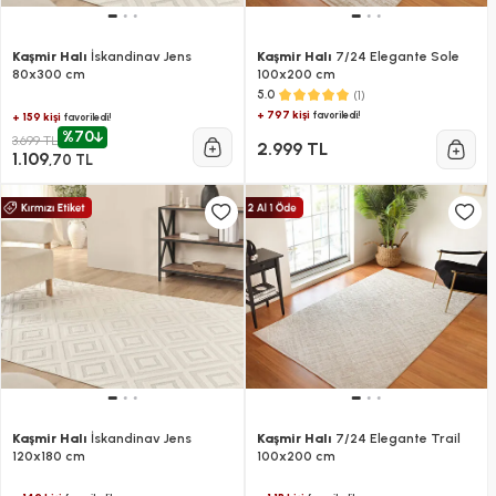
Kaşmir Halı
İskandinav Jens
Kaşmir Halı
7/24 Elegante Sole
80x300 cm
100x200 cm
(1)
5.0
+ 797 kişi
favoriledi!
+ 159 kişi
favoriledi!
%70
3.699 TL
2.999 TL
1.109
,70 TL
Kaşmir Halı
İskandinav Jens
Kaşmir Halı
7/24 Elegante Trail
120x180 cm
100x200 cm