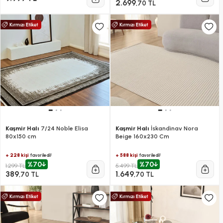
2.699
,70 TL
Kaşmir Halı
7/24 Noble Elisa
Kaşmir Halı
İskandinav Nora
80x150 cm
Beige 160x230 Cm
+ 228 kişi
+ 588 kişi
favoriledi!
favoriledi!
%70
%70
1.299 TL
5.499 TL
389
1.649
,70 TL
,70 TL