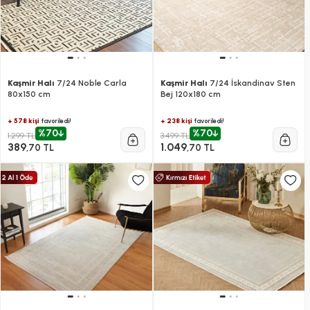
Kaşmir Halı
7/24 Noble Carla
Kaşmir Halı
7/24 İskandinav Sten
80x150 cm
Bej 120x180 cm
+ 578 kişi
+ 238 kişi
favoriledi!
favoriledi!
%70
%70
1.299 TL
3.499 TL
389
1.049
,70 TL
,70 TL