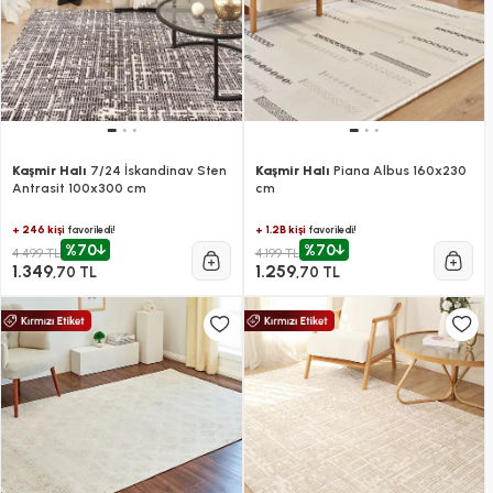
Kaşmir Halı
7/24 İskandinav Sten
Kaşmir Halı
Piana Albus 160x230
Antrasit 100x300 cm
cm
+ 246 kişi
+ 1.2B kişi
favoriledi!
favoriledi!
%70
%70
4.499 TL
4.199 TL
1.349
1.259
,70 TL
,70 TL