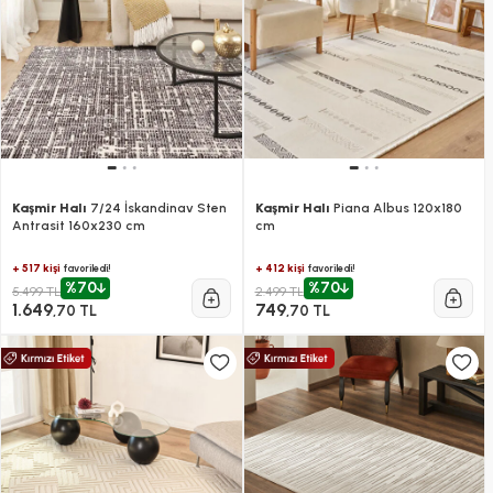
Kaşmir Halı
7/24 İskandinav Sten
Kaşmir Halı
Piana Albus 120x180
Antrasit 160x230 cm
cm
+ 517 kişi
+ 412 kişi
favoriledi!
favoriledi!
%70
%70
5.499 TL
2.499 TL
1.649
749
,70 TL
,70 TL