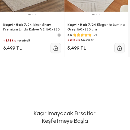
Kaşmir Halı
7/24 İskandinav
Kaşmir Halı
7/24 Elegante Lumina
Premium Linda Kahve V2 160x230
Grey 160x230 cm
(2)
5.0
+ 3.1B kişi
favoriledi!
+ 1.7B kişi
favoriledi!
6.499 TL
5.499 TL
Kaçırılmayacak Fırsatları
Keşfetmeye Başla