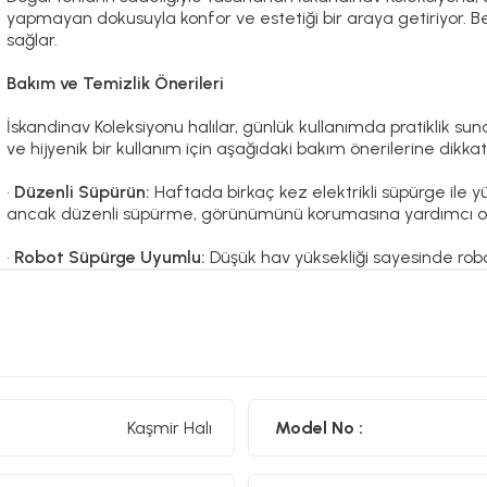
yapmayan dokusuyla konfor ve estetiği bir araya getiriyor. B
sağlar.
Bakım ve Temizlik Önerileri
İskandinav Koleksiyonu halılar, günlük kullanımda pratiklik su
ve hijyenik bir kullanım için aşağıdaki bakım önerilerine dikka
•
Düzenli Süpürün:
Haftada birkaç kez elektrikli süpürge ile y
ancak düzenli süpürme, görünümünü korumasına yardımcı ol
•
Robot Süpürge Uyumlu:
Düşük hav yüksekliği sayesinde robot
•
Leke Oluştuğunda Hızlı Müdahale
: Sıvı dökülmelerinde lek
sıvıyı emdirin. Ardından hafif nemli bezle silin.
•
Ağartıcı ve Kimyasal Kullanmayın:
Halınızda çamaşır suyu ve
kullanmayın.
Kaşmir Halı
Model No :
•
Yıkama Gerektiğinde:
Halınız çok kirlenirse halı yıkama mer
yıkama önerilmez.