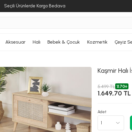
Seçili Ürünlerde Kargo Bedava
Aksesuar
Halı
Bebek & Çocuk
Kozmetik
Çeyiz Se
Kaşmir Halı
İ
5.499 TL
%70
1.649,70 TL
Adet