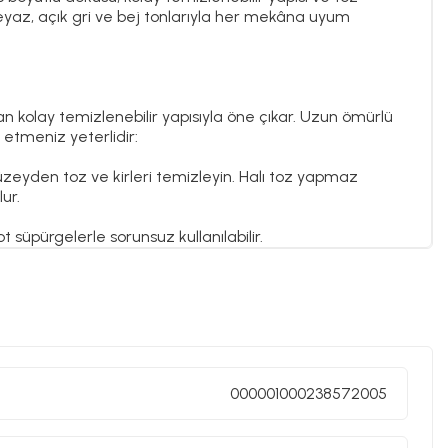
eyaz, açık gri ve bej tonlarıyla her mekâna uyum
nan kolay temizlenebilir yapısıyla öne çıkar. Uzun ömürlü
t etmeniz yeterlidir:
üzeyden toz ve kirleri temizleyin. Halı toz yapmaz
ur.
 süpürgelerle sorunsuz kullanılabilir.
eyi yaymadan, temiz bir bez veya kağıt havluyla fazla
ya ağır kimyasallar içeren temizlik ürünleri
000001000238572005
kezlerinde profesyonel olarak yıkatabilirsiniz. Makinede