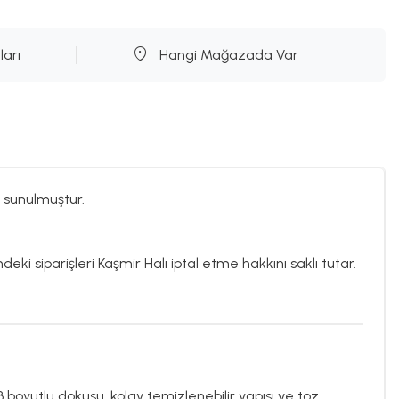
ları
Hangi Mağazada Var
 sunulmuştur.
deki siparişleri Kaşmir Halı iptal etme hakkını saklı tutar.
3 boyutlu dokusu, kolay temizlenebilir yapısı ve toz