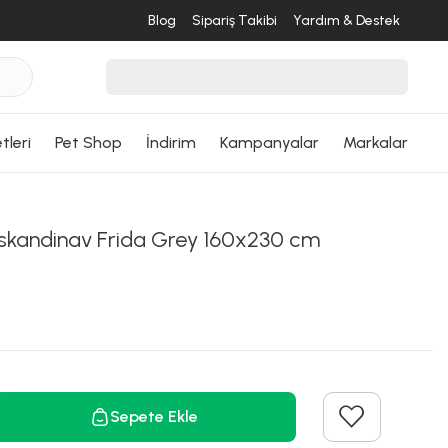
Blog
Sipariş Takibi
Yardım & Destek
tleri
Pet Shop
İndirim
Kampanyalar
Markalar
skandinav Frida Grey 160x230 cm
Sepete Ekle