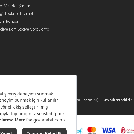
de Ve İptal Şartları
lgi Toplumu Hizmet
lem Rehberi
diye Kart Bakiye Sorgulama
© 2026 Karaca Home Collection Tekstil Sanayi ve Ticaret A.Ş. - Tüm hakları saklıdır.