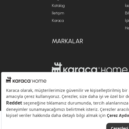
Katalog
İa
İletişim
Bi
Karaca
İş
He
MARKALAR