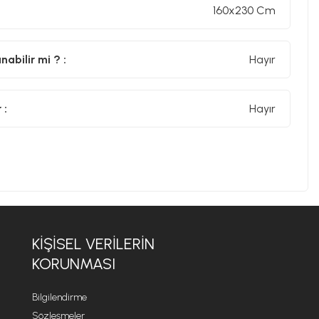
ş ışığına maruz bırakmamanız önerilir. Bu, renklerin
160x230 Cm
abilir mi ? :
Hayır
 :
Hayır
artmaz
 odası, koridor
KİŞİSEL VERİLERİN
KORUNMASI
Bilgilendirme
Sözleşmeler