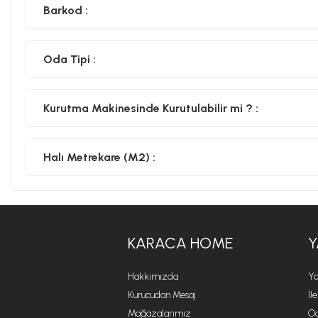
Barkod :
Oda Tipi :
Kurutma Makinesinde Kurutulabilir mi ? :
Halı Metrekare (M2) :
KARACA HOME
Y
Hakkımızda
Ya
Kurucudan Mesaj
İl
Mağazalarımız
Öd