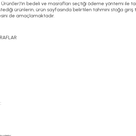
i Ürün(ler)'in bedeli ve masrafları seçtiği ödeme yöntemi ile tah
tediği ürünlerin, ürün sayfasında belirtilen tahmini stoğa giriş t
mesini de amaçlamaktadır.
ARAFLAR
ı:
Ünvanı: