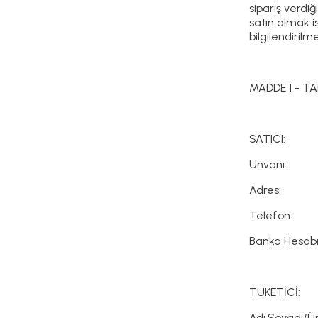
sipariş verdiğ
satın almak is
bilgilendiril
MADDE 1 - T
SATICI:
Unvanı:
Adres:
Telefon:
Banka Hesab
TÜKETİCİ:
Adı,Soyadı/