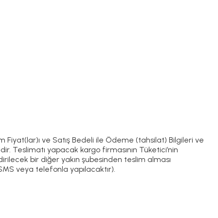
m Fiyat(lar)ı ve Satış Bedeli ile Ödeme (tahsilat) Bilgileri ve
gibidir. Teslimatı yapacak kargo firmasının Tüketici’nin
irilecek bir diğer yakın şubesinden teslim alması
SMS veya telefonla yapılacaktır).