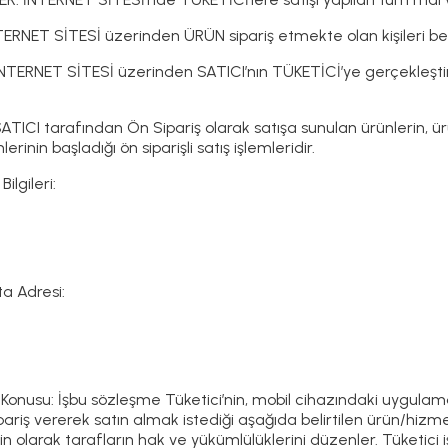
ERNET SİTESİ üzerinden ÜRÜN sipariş etmekte olan kişileri bel
ERNET SİTESİ üzerinden SATICI’nın TÜKETİCİ’ye gerçekleştirmi
.
TICI tarafından Ön Sipariş olarak satışa sunulan ürünlerin, ürün
lerinin başladığı ön siparişli satış işlemleridir.
Bilgileri:
:
ta Adresi:
onusu: İşbu sözleşme Tüketici’nin, mobil cihazındaki uygulam
pariş vererek satın almak istediği aşağıda belirtilen ürün/hizmet
şkin olarak tarafların hak ve yükümlülüklerini düzenler. Tüketi