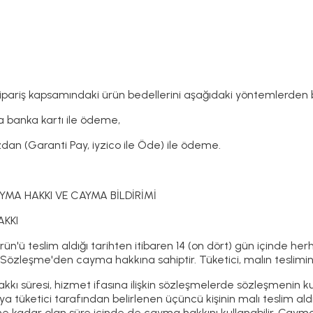
 sipariş kapsamındaki ürün bedellerini aşağıdaki yöntemlerden bi
a banka kartı ile ödeme,
zdan (Garanti Pay, iyzico ile Öde) ile ödeme.
YMA HAKKI VE CAYMA BİLDİRİMİ
AKKI
, Ürün'ü teslim aldığı tarihten itibaren 14 (on dört) gün içinde 
özleşme'den cayma hakkına sahiptir. Tüketici, malın teslimine
kkı süresi, hizmet ifasına ilişkin sözleşmelerde sözleşmenin ku
eya tüketici tarafından belirlenen üçüncü kişinin malı teslim a
ne kadar olan süre içinde de cayma hakkını kullanabilir. Cayma