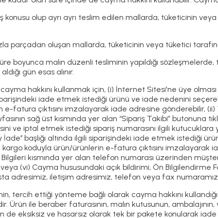
ş konusu olup ayrı ayrı teslim edilen mallarda, tüketicinin veya
la parçadan oluşan mallarda, tüketicinin veya tüketici tarafın
r süre boyunca malın düzenli tesliminin yapıldığı sözleşmelerde, 
 aldığı gün esas alınır.
 cayma hakkını kullanmak için, (i) İnternet Sitesi'ne üye olması 
i siparişindeki iade etmek istediği ürünü ve iade nedenini seçe
n e-fatura çıktısını imzalayarak iade adresine gönderebilir, (ii
yfasının sağ üst kısmında yer alan “Sipariş Takibi” butonuna tık
ini ve iptal etmek istediği sipariş numarasını ilgili kutucuklar
y İade’’ başlığı altında ilgili siparişindeki iade etmek istediğ
 kargo koduyla ürün/ürünlerin e-fatura çıktısını imzalayarak ia
im Bilgileri kısmında yer alan telefon numarası üzerinden müşt
r veya (vi) Cayma hususundaki açık bildirimi, Ön Bilgilendir
sta adresimiz, iletişim adresimiz, telefon veya fax numaramız 
’nin, tercih ettiği yönteme bağlı olarak cayma hakkını kullandığ
. Ürün ile beraber faturasının, malın kutusunun, ambalajının, v
in de eksiksiz ve hasarsız olarak tek bir pakete konularak iad