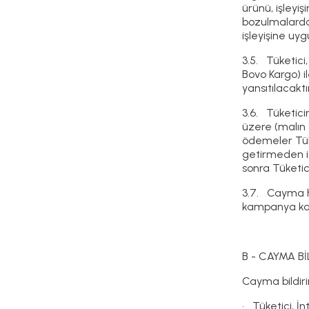
ürünü, işleyi
bozulmalardan
işleyişine uy
3.5. Tüketici
Bovo Kargo) i
yansıtılacaktır
3.6. Tüketici
üzere (malın S
ödemeler Tüke
getirmeden ia
sonra Tüketic
3.7. Cayma h
kampanya kaps
B - CAYMA Bİ
Cayma bildirim
• Tüketici, İn