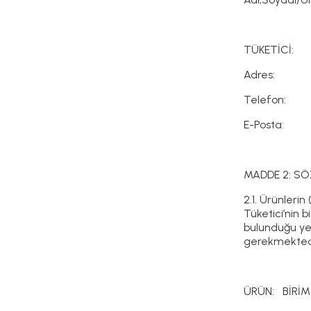
TÜKETİCİ:
Adres:
Telefon:
E-Posta:
MADDE 2: SÖ
2.1. Ürünlerin
Tüketici’nin b
bulunduğu yer
gerekmektedir
ÜRÜN: BİRİM