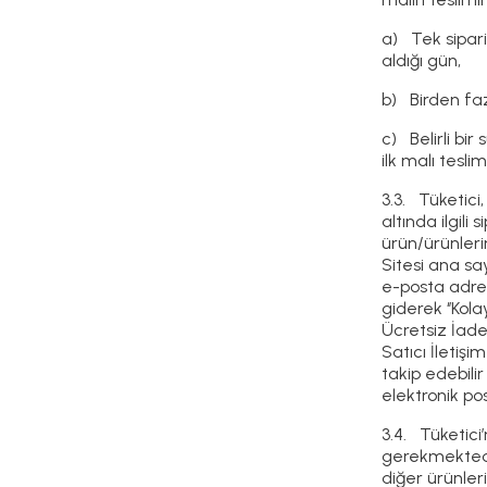
a) Tek sipari
aldığı gün,
b) Birden faz
c) Belirli bi
ilk malı teslim
3.3. Tüketici,
altında ilgil
ürün/ürünleri
Sitesi ana sa
e-posta adres
giderek ‘’Kola
Ücretsiz İade
Satıcı İletiş
takip edebili
elektronik po
3.4. Tüketici
gerekmektedir
diğer ürünler