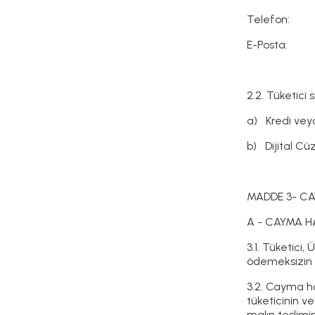
Telefon:
E-Posta:
2.2. Tüketici
a) Kredi vey
b) Dijital Cü
MADDE 3- CA
A - CAYMA H
3.1. Tüketici
ödemeksizin S
3.2. Cayma ha
tüketicinin v
malın teslimi