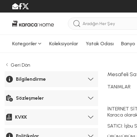
Kategoriler
Koleksiyonlar
Yatak Odası
Banyo
Geri Dön
Mesafeli Sa
Bilgilendirme
TANIMLAR
Sözleşmeler
İNTERNET SİTE
Karaca olarak
KVKK
SATICI: İşbu S
Politikalar
ÜRÜN/ÜRÜNLER