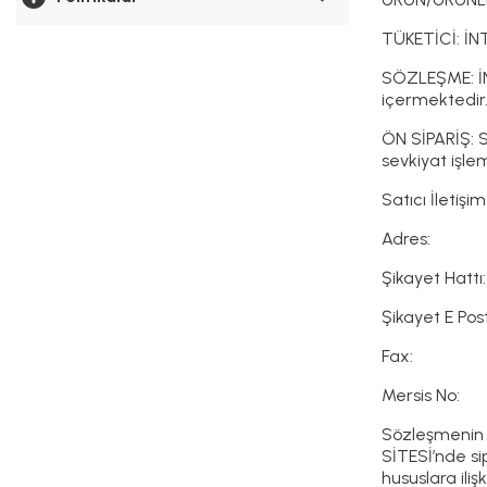
TÜKETİCİ: İNT
SÖZLEŞME: İNT
içermektedir
ÖN SİPARİŞ: SA
sevkiyat işlem
Satıcı İletişim 
Adres:
Şikayet Hattı
Şikayet E Pos
Fax:
Mersis No:
Sözleşmenin K
SİTESİ’nde si
hususlara ili