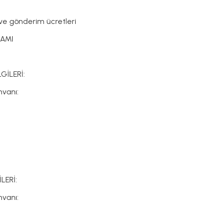
m ve gönderim ücretleri
LAMI
GİLERİ:
Ünvanı:
LERİ:
Ünvanı: