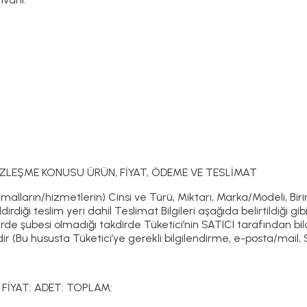
ZLEŞME KONUSU ÜRÜN, FİYAT, ÖDEME VE TESLİMAT
 (malların/hizmetlerin) Cinsi ve Türü, Miktarı, Marka/Modeli, Biri
ildirdiği teslim yeri dahil Teslimat Bilgileri aşağıda belirtildiği 
de şubesi olmadığı takdirde Tüketici’nin SATICI tarafından bild
 (Bu hususta Tüketici’ye gerekli bilgilendirme, e-posta/mail, 
 FİYAT: ADET: TOPLAM: