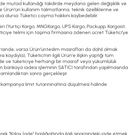
ekilde mutad kullandığı takdirde meydana gelen değişiklik ve
Ürün'ün kullanım talimatlarına, teknik özelliklerine ve
ma olursa Tüketici cayma hakkını kaybedebilir.
eri (Yurtiçi Kargo, MNGKargo, UPS Kargo, Packupp, Kargoist,
iciye telimi için taşıma firmasına ödenen ücret Tüketici’ye
risinde, varsa Ürün'ünteslim masrafları da dahil olmak
i kaydıyla), Tüketici’nin ilgili Ürün'e ilişkin yaptığı tüm
lde ve tüketiciye herhangi bir masraf veya yükümlülük
inin bankaya iadesi işleminin SATICI tarafından yapılmasında
amamlandıktan sonra gerçekleşir.
kampanya limit tutarınınaltına düşülmesi halinde
k ‘’Kolay İade’’ başlığıaltında ilgili siparişindeki iade etmek