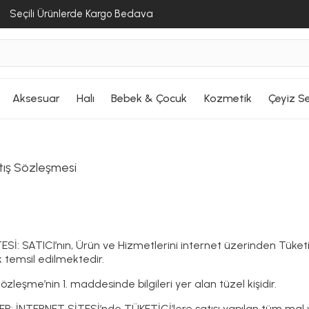
Seçili Ürünlerde Kargo Bedava
Aksesuar
Halı
Bebek & Çocuk
Kozmetik
Çeyiz Se
tış Sözleşmesi
Sİ: SATICI’nın, Ürün ve Hizmetlerini internet üzerinden Tüketi
 temsil edilmektedir.
özleşme’nin 1. maddesinde bilgileri yer alan tüzel kişidir.
: İNTERNET SİTESİ’nde TÜKETİCİ’lere satışı yapılan tüm mal 