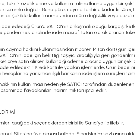
şine, teknik özelliklerine ve kullanım talimatlarına uygun bir ş
 sorumlu değildir. Buna göre, cayma tarihine kadar ki süreçte 
gun bir şekilde kullanılmamasından ötürü değişiklik veya bozul
, iade edeceği Ürün'ü SATICI'nın anlaşmalı olduğu kargo şirketl
le göndermesi ahalinde iade masraf tutarı olarak ürünün tüket
.
nin cayma hakkını kullanmasından itibaren 14 (on dört) gün içe
ATICI'nın iade için belirttiği taşıyıcı aracılığıyla geri gönderilmes
tici’ye satın alırken kullandığı ödeme aracına uygun bir şeki
de edilecektir. Kredi kartı ile yapılan işlemlerde, Ürün bedel
i hesaplarına yansıması ilgili bankanın iade işlem süreçleri t
akkının kullanılması nedeniyle SATICI tarafından düzenlenen 
amında faydalanılan indirim miktarı iptal edilir.
LDİRİMİ
leri aşağıdaki seçeneklerden birisi ile Satıcı’ya iletilebilir;
ternet Sitesi'ne üye olması halinde, Siparişlerim sayfasına gidere