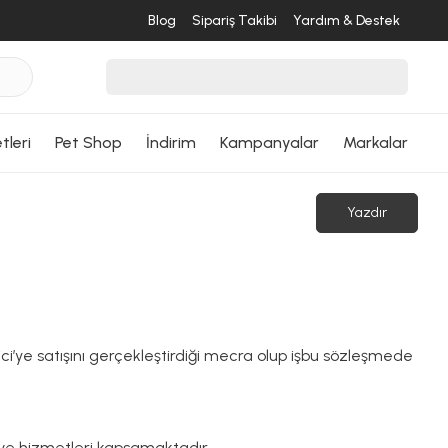
Blog
Sipariş Takibi
Yardım & Destek
tleri
Pet Shop
İndirim
Kampanyalar
Markalar
Yazdır
ci’ye satışını gerçekleştirdiği mecra olup işbu sözleşmede
ve hizmetleri kapsamaktadır.