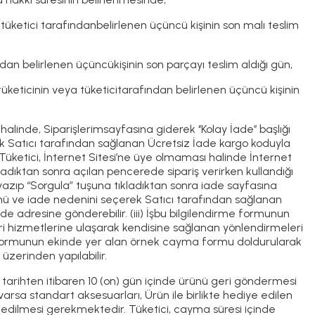
 tüketici tarafındanbelirlenen üçüncü kişinin son malı teslim
dan belirlenen üçüncükişinin son parçayı teslim aldığı gün,
tüketicinin veya tüketicitarafından belirlenen üçüncü kişinin
halinde, Siparişlerimsayfasına giderek ‘’Kolay İade’’ başlığı
rek Satıcı tarafından sağlanan Ücretsiz İade kargo koduyla
) Tüketici, İnternet Sitesi’ne üye olmaması halinde İnternet
ladıktan sonra açılan pencerede sipariş verirken kullandığı
a yazıp “Sorgula” tuşuna tıkladıktan sonra iade sayfasına
i ürünü ve iade nedenini seçerek Satıcı tarafından sağlanan
de adresine gönderebilir. (iii) İşbu bilgilendirme formunun
eri hizmetlerine ulaşarak kendisine sağlanan yönlendirmeleri
me Formunun ekinde yer alan örnek cayma formu doldurularak
üzerinden yapılabilir.
ı tarihten itibaren 10 (on) gün içinde ürünü geri göndermesi
arsa standart aksesuarları, Ürün ile birlikte hediye edilen
e edilmesi gerekmektedir. Tüketici, cayma süresi içinde