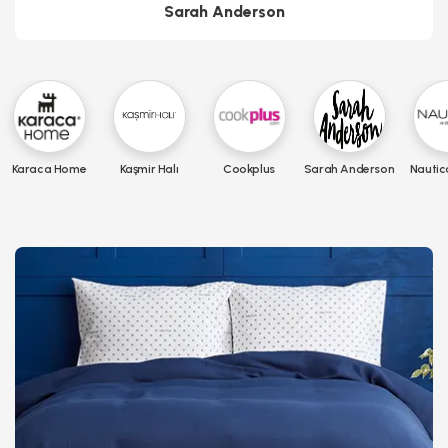
Sarah Anderson
Karaca Home
Kaşmir Halı
Cookplus
Sarah Anderson
Nauti