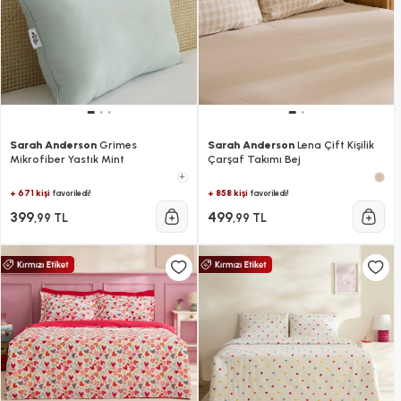
Sarah Anderson
Grimes
Sarah Anderson
Lena Çift Kişilik
Mikrofiber Yastık Mint
Çarşaf Takımı Bej
+
+ 671 kişi
+ 858 kişi
favoriledi!
favoriledi!
399
499
,99 TL
,99 TL