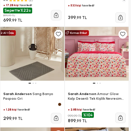
+
+ 17.2B kişi
favoriledi!
+ 533 kişi
favoriledi!
Sepette
%22
899,99 TL
399
,99 TL
699
,99 TL
Sarah Anderson
Sang Banyo
Sarah Anderson
Amour Glow
Paspası Gri
Kalp Desenli Tek Kişilik Nevresim
Takımı Multicolour
+ 1.2B kişi
+ 2.8B kişi
favoriledi!
favoriledi!
%10
999,99 TL
299
,99 TL
899
,99 TL