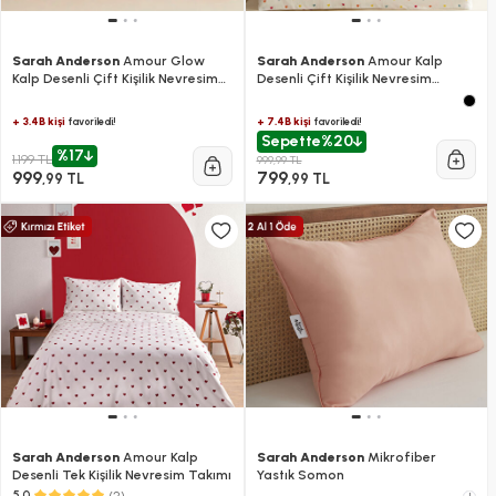
Sarah Anderson
Amour Glow
Sarah Anderson
Amour Kalp
Kalp Desenli Çift Kişilik Nevresim
Desenli Çift Kişilik Nevresim
Takımı Multicolour
Takımı Multicolour
+ 3.4B kişi
+ 7.4B kişi
favoriledi!
favoriledi!
Sepette
%20
%17
1.199 TL
999,99 TL
999
799
,99 TL
,99 TL
Sarah Anderson
Amour Kalp
Sarah Anderson
Mikrofiber
Desenli Tek Kişilik Nevresim Takımı
Yastık Somon
(2)
5.0