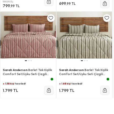
999,99 TL
699
,99 TL
799
,99 TL
Sarah Anderson
Barlet Tek Kişilik
Sarah Anderson
Barlet Tek Kişilik
Comfort Set/Uyku Seti Çizgili
Comfort Set/Uyku Seti Çizgili
Bordo
Yeşil
+ 1.5B kişi
+ 1.6B kişi
favoriledi!
favoriledi!
1.799 TL
1.799 TL