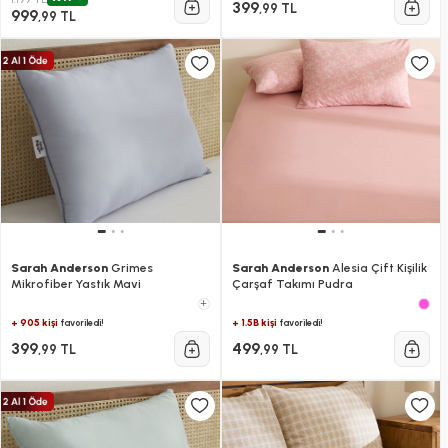
399
,99 TL
999
,99 TL
Sarah Anderson
Grimes
Sarah Anderson
Alesia Çift Kişilik
Mikrofiber Yastık Mavi
Çarşaf Takımı Pudra
+
+ 905 kişi
+ 1.5B kişi
favoriledi!
favoriledi!
399
499
,99 TL
,99 TL