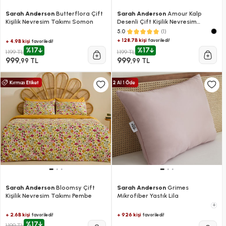
Sarah Anderson
Butterflora Çift
Sarah Anderson
Amour Kalp
Kişilik Nevresim Takımı Somon
Desenli Çift Kişilik Nevresim
Takımı
(1)
5.0
+ 128.7B kişi
favoriledi!
+ 4.9B kişi
favoriledi!
%17
%17
1.199 TL
1.199 TL
999
999
,99 TL
,99 TL
Sarah Anderson
Bloomsy Çift
Sarah Anderson
Grimes
Kişilik Nevresim Takımı Pembe
Mikrofiber Yastık Lila
+
+ 2.6B kişi
+ 926 kişi
favoriledi!
favoriledi!
%17
1.199 TL