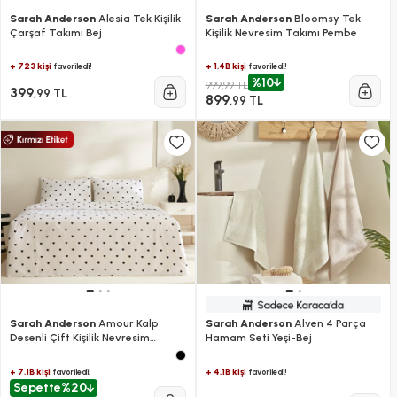
Sarah Anderson
Alesia Tek Kişilik
Sarah Anderson
Bloomsy Tek
Çarşaf Takımı Bej
Kişilik Nevresim Takımı Pembe
+ 723 kişi
+ 1.4B kişi
favoriledi!
favoriledi!
%10
999,99 TL
399
,99 TL
899
,99 TL
Sarah Anderson
Amour Kalp
Sarah Anderson
Alven 4 Parça
Desenli Çift Kişilik Nevresim
Hamam Seti Yeşi-Bej
Takımı Siyah
+ 7.1B kişi
+ 4.1B kişi
favoriledi!
favoriledi!
Sepette
%20