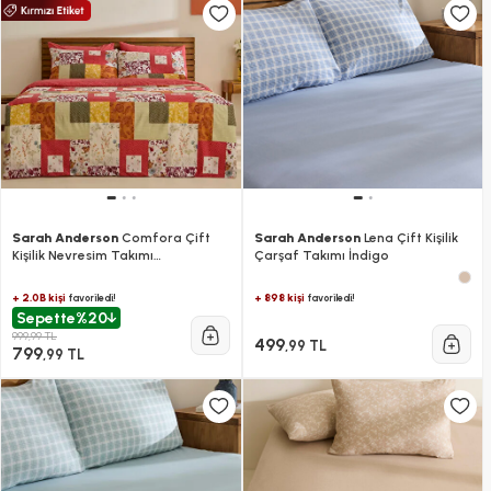
Sarah Anderson
Comfora Çift
Sarah Anderson
Lena Çift Kişilik
Kişilik Nevresim Takımı
Çarşaf Takımı İndigo
Multicolour
+ 2.0B kişi
+ 898 kişi
favoriledi!
favoriledi!
Sepette
%20
999,99 TL
499
,99 TL
799
,99 TL