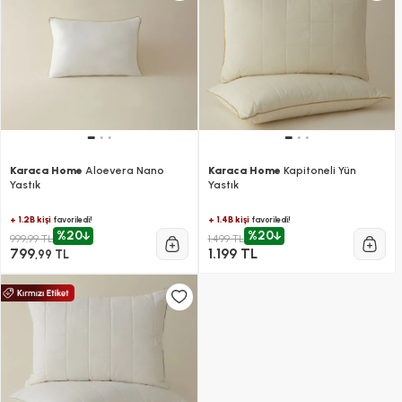
Karaca Home
Aloevera Nano
Karaca Home
Kapitoneli Yün
Yastık
Yastık
+ 1.2B kişi
+ 1.4B kişi
favoriledi!
favoriledi!
%20
%20
999,99 TL
1.499 TL
799
1.199 TL
,99 TL