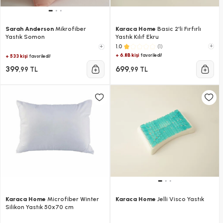
Sarah Anderson
Mikrofiber
Karaca Home
Basic 2'li Fırfırlı
Yastık Somon
Yastık Kılıf Ekru
(1)
+
1.0
+
+ 6.8B kişi
favoriledi!
+ 533 kişi
favoriledi!
399
699
,99 TL
,99 TL
Karaca Home
Microfiber Winter
Karaca Home
Jelli Visco Yastık
Silikon Yastık 50x70 cm