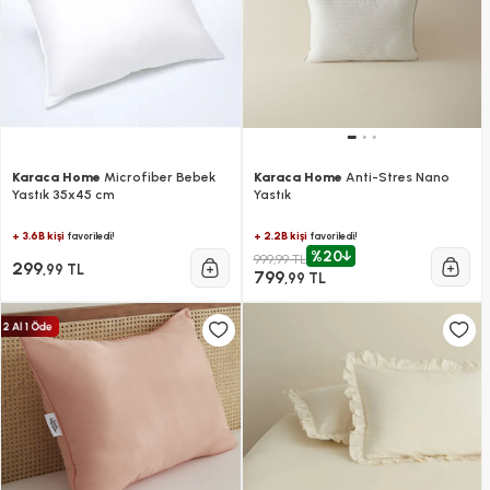
Karaca Home
Microfiber Bebek
Karaca Home
Anti-Stres Nano
Yastık 35x45 cm
Yastık
+ 3.6B kişi
+ 2.2B kişi
favoriledi!
favoriledi!
%20
999,99 TL
299
,99 TL
799
,99 TL