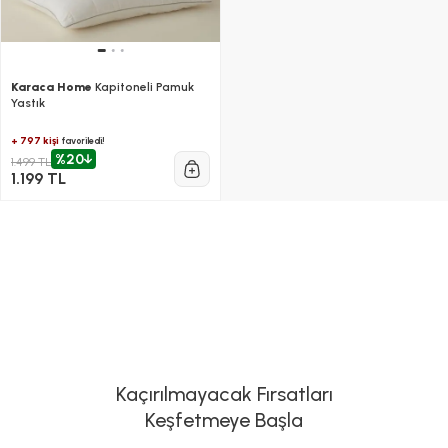
Karaca Home
Kapitoneli Pamuk
Yastık
+ 797 kişi
favoriledi!
%20
1.499 TL
1.199 TL
Kaçırılmayacak Fırsatları
Keşfetmeye Başla