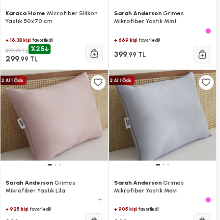
Karaca Home
Microfiber Silikon
Sarah Anderson
Grimes
Yastık 50x70 cm
Mikrofiber Yastık Mint
+ 16.3B kişi
+ 669 kişi
favoriledi!
favoriledi!
%25
399,99 TL
399
,99 TL
299
,99 TL
Sarah Anderson
Grimes
Sarah Anderson
Grimes
Mikrofiber Yastık Lila
Mikrofiber Yastık Mavi
+
+ 925 kişi
+ 905 kişi
favoriledi!
favoriledi!