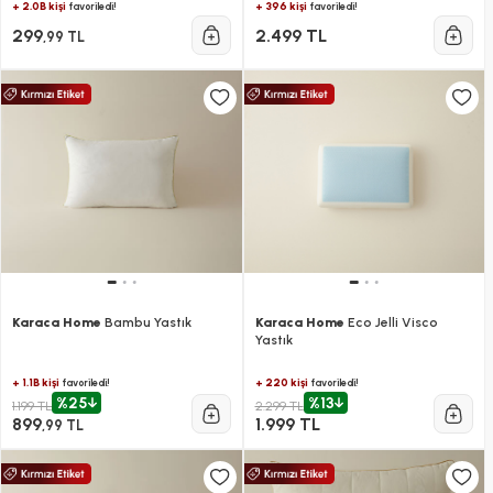
+ 2.0B kişi
+ 396 kişi
favoriledi!
favoriledi!
299
2.499 TL
,99 TL
Karaca Home
Bambu Yastık
Karaca Home
Eco Jelli Visco
Yastık
+ 1.1B kişi
+ 220 kişi
favoriledi!
favoriledi!
%25
%13
1.199 TL
2.299 TL
899
1.999 TL
,99 TL