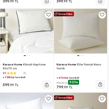
399
399
,99 TL
,99 TL
Karaca Home
Klimalı Kapitone
Karaca Home
Elite Pamuk Nano
50x70 cm
Yastık
(1)
3.0
+ 7.5B kişi
favoriledi!
+ 672 kişi
favoriledi!
%20
999,99 TL
599
,99 TL
799
,99 TL