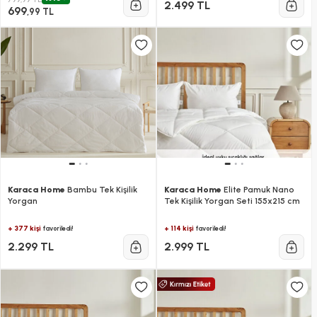
2.499 TL
699
,99 TL
Karaca Home
Bambu Tek Kişilik
Karaca Home
Elite Pamuk Nano
Yorgan
Tek Kişilik Yorgan Seti 155x215 cm
+ 377 kişi
+ 114 kişi
favoriledi!
favoriledi!
2.299 TL
2.999 TL