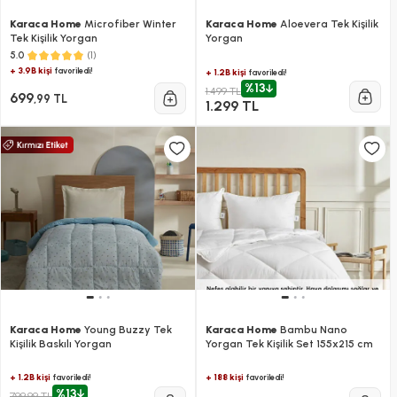
Karaca Home
Microfiber Winter
Karaca Home
Aloevera Tek Kişilik
Tek Kişilik Yorgan
Yorgan
(1)
5.0
+ 3.9B kişi
favoriledi!
+ 1.2B kişi
favoriledi!
%13
1.499 TL
699
,99 TL
1.299 TL
Karaca Home
Young Buzzy Tek
Karaca Home
Bambu Nano
Kişilik Baskılı Yorgan
Yorgan Tek Kişilik Set 155x215 cm
+ 1.2B kişi
+ 188 kişi
favoriledi!
favoriledi!
%13
799,99 TL