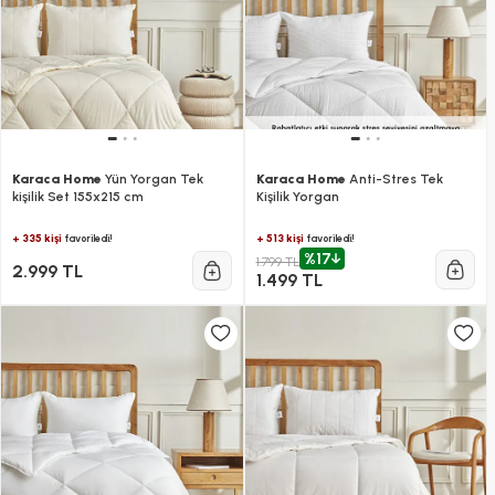
Karaca Home
Yün Yorgan Tek
Karaca Home
Anti-Stres Tek
kişilik Set 155x215 cm
Kişilik Yorgan
+ 335 kişi
+ 513 kişi
favoriledi!
favoriledi!
%17
1.799 TL
2.999 TL
1.499 TL