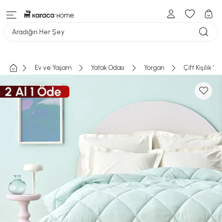
Aradığın Her Şey
Ev ve Yaşam
Yatak Odası
Yorgan
Çift Kişilik Y