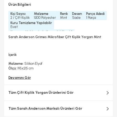
Ürün Bilgileri
Kişi Sayısı
Malzeme
Renk
Desen
Parça Adedi
2 / Çift Kişilik
%100 Polyester
Mint
Sade
1 Parça
Kuru Temizleme Yapılabilir
Evet
Kurutma Makinesinde Kurutulabilir mi ?
Evet
Sarah Anderson Grimes Mikrofiber Çift Kişilik Yorgan Mint
Çamaşır Makinesinde Yıkanabilir mi ?
Ütü Kullanılabilir
Evet
Hayır
Kapitone
Biye Detayı
İç Dolgu
Düz
Biyesiz
Mikrofiber
İçerik
Malzeme:
Silikon Elyaf
Ölçü:
195x215 cm
Devamını Gör
Tüm Çift Kişilik Yorgan Ürünlerini Gör
Tüm Sarah Anderson Markalı Ürünleri Gör