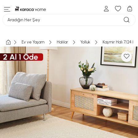
Aradığın Her Şey
Ev ve Yaşam
Halılar
Yolluk
Kaşmir Halı 7/24 İs