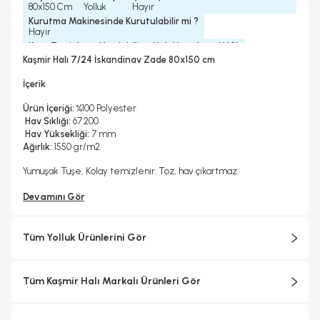
80x150 Cm
Yolluk
Hayır
Kurutma Makinesinde Kurutulabilir mi ?
Hayır
Kuru Temizleme Yapılabilir
Halı Metrekare (M2)
Hayır
1, 2
Kaşmir Halı 7/24 İskandinav Zade 80x150 cm
İçerik
Ürün İçeriği:
%100 Polyester
Hav Sıklığı:
67.200
Hav Yüksekliği:
7 mm
Ağırlık:
1550 gr/m2.
Yumuşak Tuşe, Kolay temizlenir. Toz, hav çıkartmaz.
Devamını Gör
Tüm Yolluk Ürünlerini Gör
Tüm Kaşmir Halı Markalı Ürünleri Gör