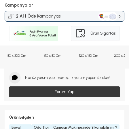
Kampanyalar
2 Al 1 Öde
Kampanyası
80 x 300 Cm
50 x 80 Cm
120 x 180 Cm
200 x 29
Henüz yorum yapılmamış, ilk yorum yapan siz olun!
Yorum Yap
Ürün Bilgileri
Boyut
Oda Tipi
Çamaşır Makinesinde Yıkanabilir mi ?