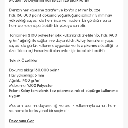
Modern ve Dayanıklı Halı ile Evinize Şıklık Katın!
Evinizin her köşesine zarafet ve konfor getiren bu özel
halı,
160.000 point dokuma yoğunluğuna
sahiptir.
5 mm hav
yüksekliği
sayesinde hem ince ve modern bir görünüm sunar
hem de kolay süpürülebilir bir yüzeye sahiptir.
Tamamen
%100 polyester iplik
kullanılarak üretilen bu halı,
1400
gr/m² ağırlığı
ile sağlam ve dayanıklıdır.
Kolay temizlenir
yapısı
sayesinde günlük kullanıma uygundur ve
toz çıkarmaz
özelliği ile
özellikle alerji hassasiyeti olan evler için ideal bir tercihtir.
Teknik Özellikler
Dokuma sıklığı:
160.000 point
Hav yüksekliği:
5 mm
Ağırlık:
1400 gr/m²
Malzeme:
%100 Polyester
Bakım:
Kolay temizlenir, toz çıkarmaz, robot süpürge kullanıma
uygun.
Modern tasarımı, dayanıklılığı ve pratik kullanımıyla bu halı, hem
şık hem de fonksiyonel bir seçimdir.
Devamını Gör