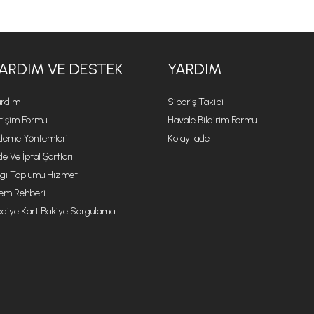
ARDIM VE DESTEK
YARDIM
rdım
Sipariş Takibi
etişim Formu
Havale Bildirim Formu
eme Yöntemleri
Kolay İade
de Ve İptal Şartları
lgi Toplumu Hizmet
lem Rehberi
diye Kart Bakiye Sorgulama