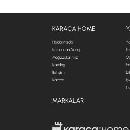
KARACA HOME
Y
Hakkımızda
Ya
Kurucudan Mesaj
İl
Mağazalarımız
Öd
Katalog
İa
İletişim
Bi
Karaca
İş
He
MARKALAR