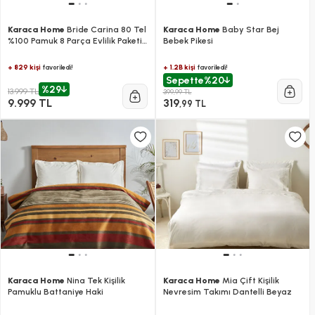
Karaca Home
Bride Carina 80 Tel
Karaca Home
Baby Star Bej
%100 Pamuk 8 Parça Evlilik Paketi
Bebek Pikesi
Gold
+ 829 kişi
+ 1.2B kişi
favoriledi!
favoriledi!
Sepette
%20
%29
13.999 TL
399,99 TL
9.999 TL
319
,99 TL
Karaca Home
Nina Tek Kişilik
Karaca Home
Mia Çift Kişilik
Pamuklu Battaniye Haki
Nevresim Takımı Dantelli Beyaz