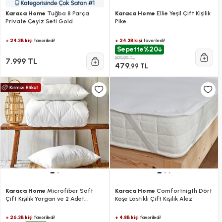
Karaca Home
Tuğba 8 Parça
Karaca Home
Ellie Yeşil Çift Kişilik
Private Çeyiz Seti Gold
Pike
+ 24.3B kişi
+ 24.3B kişi
favoriledi!
favoriledi!
Sepette
%20
599,99 TL
7.999 TL
479
,99 TL
Karaca Home
Microfiber Soft
Karaca Home
Comfortnigth Dört
Çift Kişilik Yorgan ve 2 Adet
Köşe Lastikli Çift Kişilik Alez
Silikon Yastık
+ 26.3B kişi
+ 4.8B kişi
favoriledi!
favoriledi!