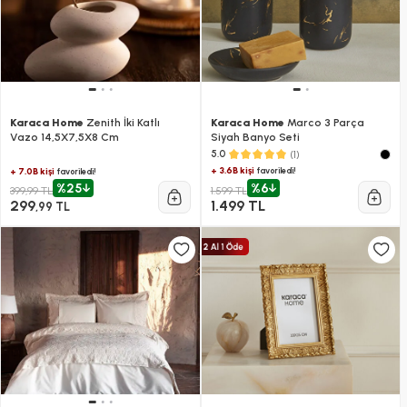
Karaca Home
Zenith İki Katlı
Karaca Home
Marco 3 Parça
Vazo 14,5X7,5X8 Cm
Siyah Banyo Seti
(1)
5.0
+ 3.6B kişi
favoriledi!
+ 7.0B kişi
favoriledi!
%25
%6
399,99 TL
1.599 TL
299
1.499 TL
,99 TL