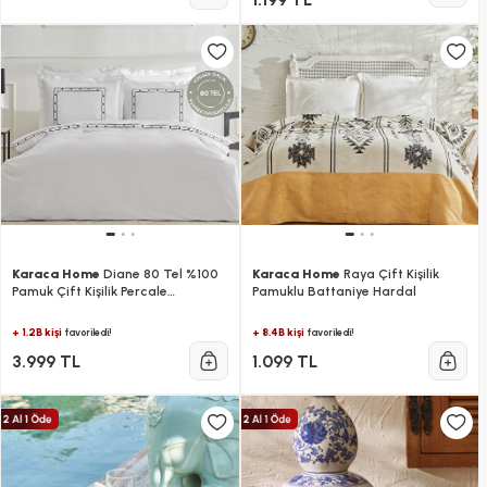
Karaca Home
Diane 80 Tel %100
Karaca Home
Raya Çift Kişilik
Pamuk Çift Kişilik Percale
Pamuklu Battaniye Hardal
Nevresim Takımı Nakışlı Beyaz
+ 1.2B kişi
+ 8.4B kişi
favoriledi!
favoriledi!
3.999 TL
1.099 TL