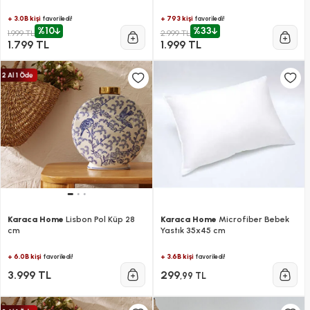
Nevresim Takımı Beyaz
+ 3.0B kişi
+ 793 kişi
favoriledi!
favoriledi!
%10
%33
1.999 TL
2.999 TL
1.799 TL
1.999 TL
Karaca Home
Lisbon Pol Küp 28
Karaca Home
Microfiber Bebek
cm
Yastık 35x45 cm
+ 6.0B kişi
+ 3.6B kişi
favoriledi!
favoriledi!
3.999 TL
299
,99 TL