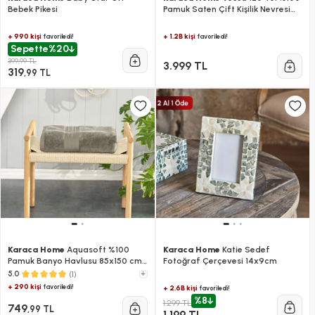
Bebek Pikesi
Pamuk Saten Çift Kişilik Nevresim
Takımı Çizgili Beyaz
+ 990 kişi
+ 1.2B kişi
favoriledi!
favoriledi!
Sepette
%20
399,99 TL
3.999 TL
319
,99 TL
Karaca Home
Aquasoft %100
Karaca Home
Katie Sedef
Pamuk Banyo Havlusu 85x150 cm
Fotoğraf Çerçevesi 14x9cm
Petrol
(1)
+
5.0
+ 290 kişi
favoriledi!
+ 2.6B kişi
favoriledi!
%8
1.299 TL
749
,99 TL
1.199 TL