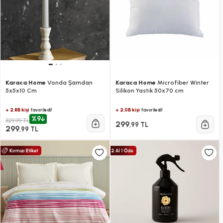
Karaca Home
Vonda Şamdan
Karaca Home
Microfiber Winter
5x5x10 Cm
Silikon Yastık 50x70 cm
+ 2.8B kişi
+ 2.0B kişi
favoriledi!
favoriledi!
%9
329,99 TL
299
,99 TL
299
,99 TL