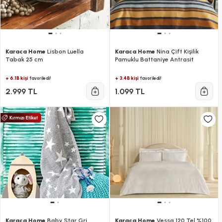
Karaca Home
Lisbon Luella
Karaca Home
Nina Çift Kişilik
Tabak 25 cm
Pamuklu Battaniye Antrasit
+ 6.1B kişi
+ 3.4B kişi
favoriledi!
favoriledi!
2.999 TL
1.099 TL
Karaca Home
Baby Star Gri
Karaca Home
Vessa 120 Tel %100