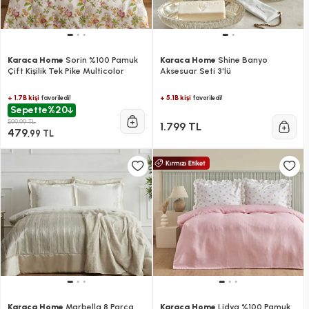
Karaca Home
Sorin %100 Pamuk
Karaca Home
Shine Banyo
Çift Kişilik Tek Pike Multicolor
Aksesuar Seti 3'lü
+ 1.7B kişi
+ 5.1B kişi
favoriledi!
favoriledi!
Sepette
%20
599,99 TL
1.799 TL
479
,99 TL
Karaca Home
Marbella 8 Parça
Karaca Home
Lidya %100 Pamuk