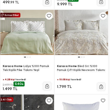
13.999 TL
499
,99 TL
9.999 TL
Karaca Home
Lidya %100 Pamuk
Karaca Home
Bled Gri %100
Tek Kişilik Pike Takımı Yeşil
Pamuk Çift Kişilik Nevresim Takımı
+ 4.2B kişi
+ 10.0B kişi
favoriledi!
favoriledi!
%40
2.499 TL
1.799 TL
1.499 TL