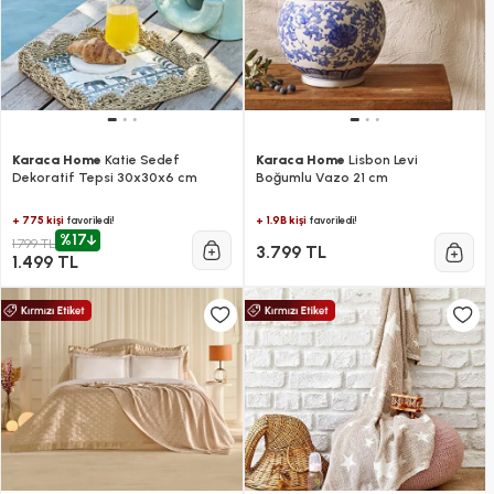
Karaca Home
Katie Sedef
Karaca Home
Lisbon Levi
Dekoratif Tepsi 30x30x6 cm
Boğumlu Vazo 21 cm
+ 775 kişi
+ 1.9B kişi
favoriledi!
favoriledi!
%17
1.799 TL
3.799 TL
1.499 TL