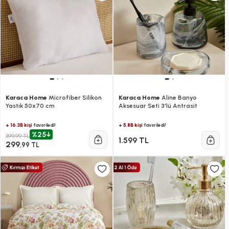
Karaca Home
Microfiber Silikon
Karaca Home
Aline Banyo
Yastık 50x70 cm
Aksesuar Seti 3'lü Antrasit
+ 16.3B kişi
+ 5.8B kişi
favoriledi!
favoriledi!
%25
399,99 TL
1.599 TL
299
,99 TL