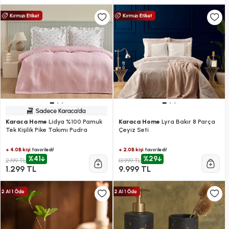
Karaca Home
Lidya %100 Pamuk
Karaca Home
Lyra Bakır 8 Parça
Tek Kişilik Pike Takımı Pudra
Çeyiz Seti
+ 4.0B kişi
+ 2.0B kişi
favoriledi!
favoriledi!
%41
%29
2.199 TL
13.999 TL
1.299 TL
9.999 TL