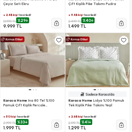
Çeyiz Seti Ekru
Çift Kişilik Pike Takımı Pudra
+ 2.4B kişi
+ 9.4B kişi
favoriledi!
favoriledi!
%29
%40
13.999 TL
2.499 TL
9.999 TL
1.499 TL
Karaca Home
Ina 80 Tel %100
Karaca Home
Lidya %100 Pamuk
Pamuk Çift Kişilik Percale
Tek Kişilik Pike Takımı Yeşil
Nevresim Takımı Açık Gri
+ 513 kişi
+ 2.6B kişi
favoriledi!
favoriledi!
%33
%41
2.999 TL
2.199 TL
1.999 TL
1.299 TL