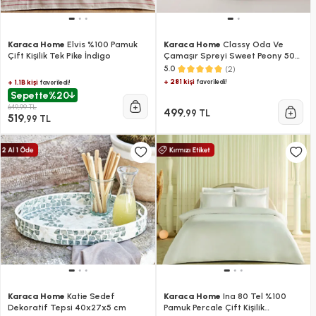
Karaca Home
Elvis %100 Pamuk
Karaca Home
Classy Oda Ve
Çift Kişilik Tek Pike İndigo
Çamaşır Spreyi Sweet Peony 500
ml
(2)
5.0
+ 281 kişi
favoriledi!
+ 1.1B kişi
favoriledi!
Sepette
%20
649,99 TL
499
,99 TL
519
,99 TL
Karaca Home
Katie Sedef
Karaca Home
Ina 80 Tel %100
Dekoratif Tepsi 40x27x5 cm
Pamuk Percale Çift Kişilik