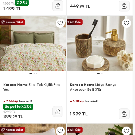
%25
1.999 TL
449
,99 TL
1.499 TL
Karaca Home
Ellie Tek Kişilik Pike
Karaca Home
Lidya Banyo
Yeşil
Aksesuar Seti 3'lü
+ 7.6B kişi
+ 6.3B kişi
favoriledi!
favoriledi!
Sepette
%20
499,99 TL
1.999 TL
399
,99 TL