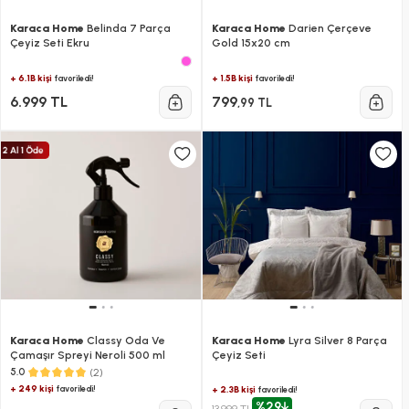
Karaca Home
Belinda 7 Parça
Karaca Home
Darien Çerçeve
Çeyiz Seti Ekru
Gold 15x20 cm
+ 6.1B kişi
+ 1.5B kişi
favoriledi!
favoriledi!
6.999 TL
799
,99 TL
Karaca Home
Classy Oda Ve
Karaca Home
Lyra Silver 8 Parça
Çamaşır Spreyi Neroli 500 ml
Çeyiz Seti
(2)
5.0
+ 249 kişi
favoriledi!
+ 2.3B kişi
favoriledi!
%29