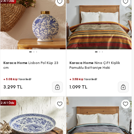
Karaca Home
Lisbon Pol Küp 23
Karaca Home
Nina Çift Kişilik
cm
Pamuklu Battaniye Haki
+ 5.0B kişi
+ 3.5B kişi
favoriledi!
favoriledi!
3.299 TL
1.099 TL