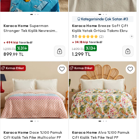
Karaca Home
Superman
Karaca Home
Breeze Soft Çift
Stronger Tek Kişilik Nevresim
Kişilik Yatak Örtüsü Takımı Ekru
Takımı
(2)
+
5.0
+ 34.1B kişi
favoriledi!
+ 494 kişi
favoriledi!
%31
%13
1.299 TL
1.499 TL
899
1.299 TL
,99 TL
Karaca Home
Dace %100 Pamuk
Karaca Home
Alva %100 Pamuk
Çift Kişilik Tek Pike Multicolor PP
Çift Kişilik Tek Pike Yeşil PP