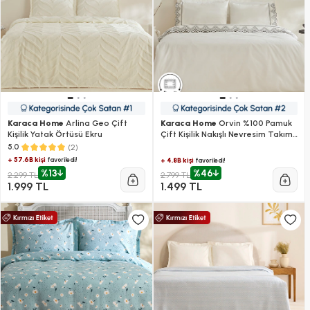
Karaca Home
Arlina Geo Çift
Karaca Home
Orvin %100 Pamuk
Kişilik Yatak Örtüsü Ekru
Çift Kişilik Nakışlı Nevresim Takımı
Beyaz
(2)
5.0
+ 57.6B kişi
favoriledi!
+ 4.8B kişi
favoriledi!
%13
%46
2.299 TL
2.799 TL
1.999 TL
1.499 TL