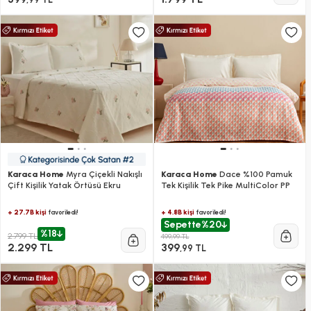
Karaca Home
Myra Çiçekli Nakışlı
Karaca Home
Dace %100 Pamuk
Çift Kişilik Yatak Örtüsü Ekru
Tek Kişilik Tek Pike MultiColor PP
+ 27.7B kişi
+ 4.8B kişi
favoriledi!
favoriledi!
Sepette
%20
%18
2.799 TL
499,99 TL
2.299 TL
399
,99 TL