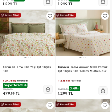
1.299 TL
1.299 TL
Karaca Home
Ellie Yeşil Çift Kişilik
Karaca Home
Amour %100 Pamuk
Pike
Çift Kişilik Pike Takımı Multicolour
+ 24.3B kişi
+ 2.3B kişi
favoriledi!
favoriledi!
Sepette
%20
%48
2.499 TL
599,99 TL
479
1.299 TL
,99 TL