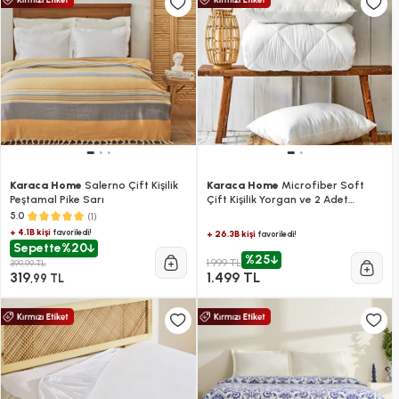
Karaca Home
Salerno Çift Kişilik
Karaca Home
Microfiber Soft
Peştamal Pike Sarı
Çift Kişilik Yorgan ve 2 Adet
Silikon Yastık
(1)
5.0
+ 4.1B kişi
favoriledi!
+ 26.3B kişi
favoriledi!
Sepette
%20
%25
1.999 TL
399,99 TL
319
1.499 TL
,99 TL