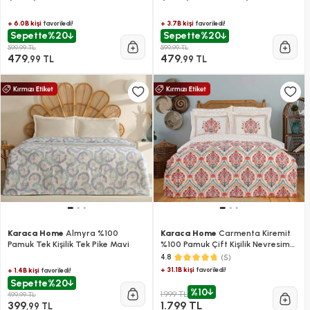
+ 6.0B kişi
+ 3.7B kişi
favoriledi!
favoriledi!
Sepette
%20
Sepette
%20
599,99 TL
599,99 TL
479
479
,99 TL
,99 TL
Karaca Home
Almyra %100
Karaca Home
Carmenta Kiremit
Pamuk Tek Kişilik Tek Pike Mavi
%100 Pamuk Çift Kişilik Nevresim
Takımı
(5)
4.8
+ 31.1B kişi
favoriledi!
+ 1.4B kişi
favoriledi!
Sepette
%20
%10
1.999 TL
499,99 TL
399
1.799 TL
,99 TL