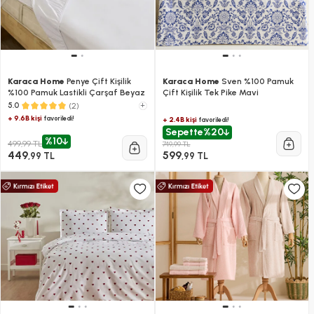
Karaca Home
Penye Çift Kişilik
Karaca Home
Sven %100 Pamuk
%100 Pamuk Lastikli Çarşaf Beyaz
Çift Kişilik Tek Pike Mavi
(2)
+
5.0
+ 9.6B kişi
favoriledi!
+ 2.4B kişi
favoriledi!
Sepette
%20
%10
499,99 TL
749,99 TL
449
599
,99 TL
,99 TL