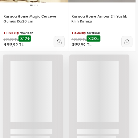
Karaca Home
Magic Çerçeve
Karaca Home
Amour 2'li Yastık
Gümüş 15x20 cm
Kılıfı Kırmızı
+ 11.0B kişi
+ 6.3B kişi
favoriledi!
favoriledi!
%17
%20
599,99 TL
499,99 TL
499
399
,99 TL
,99 TL
Kaçırılmayacak Fırsatları
Keşfetmeye Başla