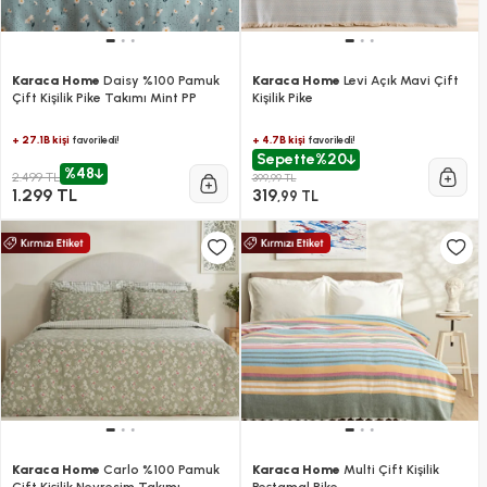
Karaca Home
Daisy %100 Pamuk
Karaca Home
Levi Açık Mavi Çift
Çift Kişilik Pike Takımı Mint PP
Kişilik Pike
+ 27.1B kişi
+ 4.7B kişi
favoriledi!
favoriledi!
Sepette
%20
%48
2.499 TL
399,99 TL
1.299 TL
319
,99 TL
Karaca Home
Carlo %100 Pamuk
Karaca Home
Multi Çift Kişilik
Çift Kişilik Nevresim Takımı
Peştamal Pike