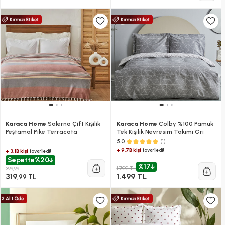
Karaca Home
Salerno Çift Kişilik
Karaca Home
Colby %100 Pamuk
Peştamal Pike Terracota
Tek Kişilik Nevresim Takımı Gri
(1)
5.0
+ 9.7B kişi
favoriledi!
+ 3.1B kişi
favoriledi!
Sepette
%20
%17
1.799 TL
399,99 TL
319
1.499 TL
,99 TL