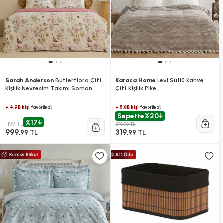
Sarah Anderson
Butterflora Çift
Karaca Home
Levi Sütlü Kahve
Kişilik Nevresim Takımı Somon
Çift Kişilik Pike
+ 4.9B kişi
+ 5.8B kişi
favoriledi!
favoriledi!
Sepette
%20
%17
1.199 TL
399,99 TL
999
319
,99 TL
,99 TL