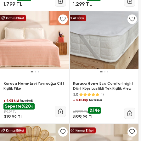
1.799 TL
1.299 TL
Karaca Home
Levi Yavruağzı Çift
Karaca Home
Eco Comfortnight
Kişilik Pike
Dört Köşe Lastikli Tek Kişilik Alez
(1)
5.0
+ 4.8B kişi
favoriledi!
+ 4.0B kişi
favoriledi!
Sepette
%20
%14
699,99 TL
399,99 TL
319
599
,99 TL
,99 TL