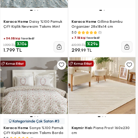
Karaca Home
Daisy %100 Pamuk
Karaca Home
Gillina Bambu
Çift Kişilik Nevresim Takımı Mint
Organizer 28x18x14 cm
(1)
5.0
+ 7.1B kişi
favoriledi!
+ 54.0B kişi
favoriledi!
%10
%29
1.999 TL
419,99 TL
1.799 TL
299
,99 TL
Karaca Home
Sonya %100 Pamuk
Kaşmir Halı
Piana Frost 160x230
Çift Kişilik Nevresim Takımı Bordo
cm