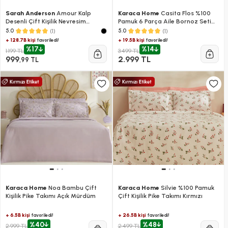
Sarah Anderson
Amour Kalp
Karaca Home
Casita Flos %100
Desenli Çift Kişilik Nevresim
Pamuk 6 Parça Aile Bornoz Seti
Takımı
Taş-Pudra
(1)
(1)
5.0
5.0
+ 128.7B kişi
+ 19.5B kişi
favoriledi!
favoriledi!
%17
%14
1.199 TL
3.499 TL
999
2.999 TL
,99 TL
Karaca Home
Noa Bambu Çift
Karaca Home
Silvie %100 Pamuk
Kişilik Pike Takımı Açık Mürdüm
Çift Kişilik Pike Takımı Kırmızı
+ 6.5B kişi
+ 26.5B kişi
favoriledi!
favoriledi!
%40
%48
2.999 TL
2.499 TL