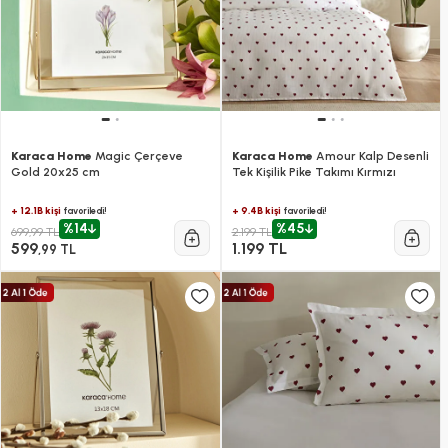
Karaca Home
Magic Çerçeve
Karaca Home
Amour Kalp Desenli
Gold 20x25 cm
Tek Kişilik Pike Takımı Kırmızı
+ 12.1B kişi
+ 9.4B kişi
favoriledi!
favoriledi!
%14
%45
699,99 TL
2.199 TL
599
1.199 TL
,99 TL