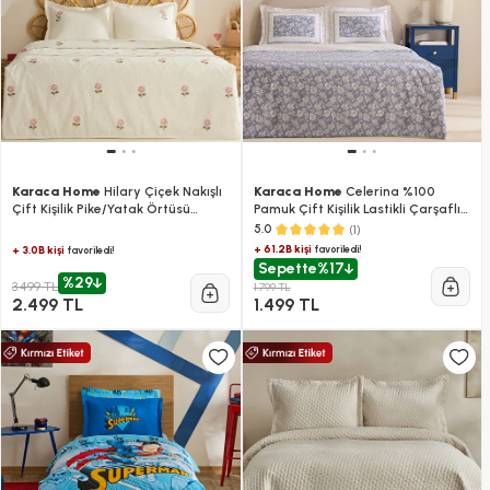
Karaca Home
Hilary Çiçek Nakışlı
Karaca Home
Celerina %100
Çift Kişilik Pike/Yatak Örtüsü
Pamuk Çift Kişilik Lastikli Çarşaflı
Takımı Pudra
Nevresim Takımı Mavi
(1)
5.0
+ 61.2B kişi
favoriledi!
+ 3.0B kişi
favoriledi!
Sepette
%17
%29
3.499 TL
1.799 TL
2.499 TL
1.499 TL