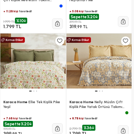
Adaçayı
+ 11.2B kişi
+ 5.0B kişi
favoriledi!
favoriledi!
Sepette
%20
%10
1.999 TL
399,99 TL
1.799 TL
319
,99 TL
Karaca Home
Ellie Tek Kişilik Pike
Karaca Home
Nelly Müslin Çift
Yeşil
Kişilik Pike Yatak Örtüsü Takımı
Yeşil
+ 7.6B kişi
+ 8.7B kişi
favoriledi!
favoriledi!
Sepette
%20
%36
2.799 TL
499,99 TL
399
1.799 TL
,99 TL