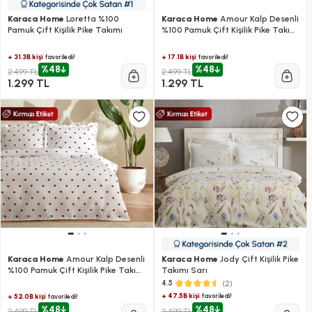
Karaca Home
Loretta %100
Karaca Home
Amour Kalp Desenli
Pamuk Çift Kişilik Pike Takımı
%100 Pamuk Çift Kişilik Pike Takımı
Pembe
+ 31.3B kişi
+ 17.1B kişi
favoriledi!
favoriledi!
%48
%48
2.499 TL
2.499 TL
1.299 TL
1.299 TL
Karaca Home
Amour Kalp Desenli
Karaca Home
Jody Çift Kişilik Pike
%100 Pamuk Çift Kişilik Pike Takımı
Takımı Sarı
Kırmızı
(2)
4.5
+ 47.5B kişi
favoriledi!
+ 52.0B kişi
favoriledi!
%48
%48
2.499 TL
2.499 TL