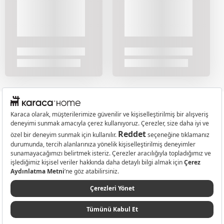
Yardım
KİŞİSEL VERİLERİN KORUNMASI
Markalar
© 2026 Karaca Home Collection Tekstil Sanayi ve Ticaret A.Ş. - Tüm hakları
saklıdır.