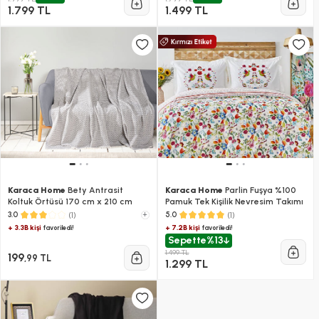
1.799 TL
1.499 TL
Karaca Home
Bety Antrasit
Karaca Home
Parlin Fuşya %100
Koltuk Örtüsü 170 cm x 210 cm
Pamuk Tek Kişilik Nevresim Takımı
(1)
+
(1)
3.0
5.0
+ 3.3B kişi
+ 7.2B kişi
favoriledi!
favoriledi!
Sepette
%13
1.499 TL
199
,99 TL
1.299 TL