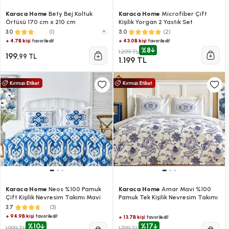
Karaca Home
Bety Bej Koltuk
Karaca Home
Microfiber Çift
Örtüsü 170 cm x 210 cm
Kişilik Yorgan 2 Yastık Set
(1)
+
(2)
3.0
5.0
+ 4.7B kişi
+ 43.0B kişi
favoriledi!
favoriledi!
%8
1.299 TL
199
,99 TL
1.199 TL
Karaca Home
Neos %100 Pamuk
Karaca Home
Amar Mavi %100
Çift Kişilik Nevresim Takımı Mavi
Pamuk Tek Kişilik Nevresim Takımı
(3)
3.7
+ 94.9B kişi
favoriledi!
+ 13.7B kişi
favoriledi!
%10
%17
1.999 TL
1.799 TL