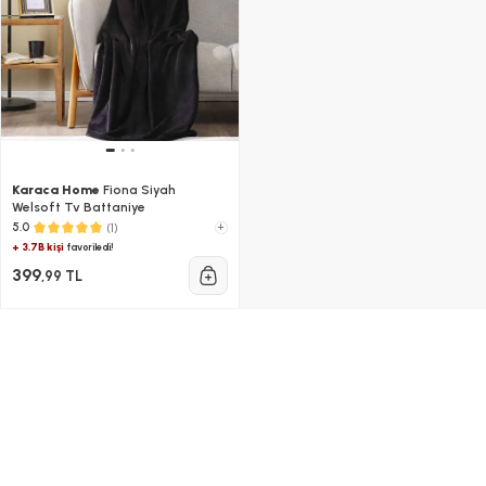
Karaca Home
Fiona Siyah
Welsoft Tv Battaniye
(1)
+
5.0
+ 3.7B kişi
favoriledi!
399
,99 TL