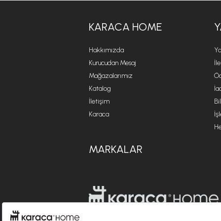
KARACA HOME
Y
Hakkımızda
Ya
Kurucudan Mesaj
İl
Mağazalarımız
Öd
Katalog
İa
İletişim
Bi
Karaca
İş
He
MARKALAR