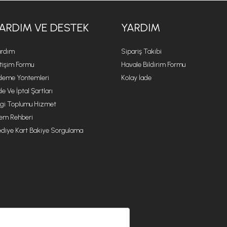
ARDIM VE DESTEK
YARDIM
rdım
Sipariş Takibi
etişim Formu
Havale Bildirim Formu
eme Yöntemleri
Kolay İade
de Ve İptal Şartları
lgi Toplumu Hizmet
lem Rehberi
diye Kart Bakiye Sorgulama