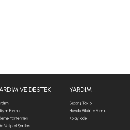
ARDIM VE DESTEK
YARDIM
rdım
Sipariş Takibi
etişim Formu
Havale Bildirim Formu
eme Yöntemleri
Kolay İade
de Ve İptal Şartları