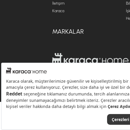
İletişim
Bi
Karaca
İş
He
MARKALAR