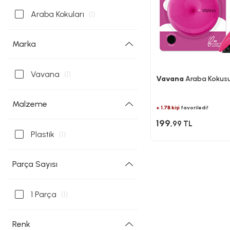
Araba Kokuları
(1)
Marka
Vavana
(1)
Vavana
Araba Kokusu
Malzeme
+ 1.7B kişi
favoriledi!
199
,99 TL
Plastik
(1)
Parça Sayısı
1 Parça
(1)
Renk