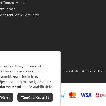
lgi Toplumu Hizmet
lem Rehberi
diye Kart Bakiye Sorgulama
© 2026 Karaca Home Collection Tekstil Sanayi ve Ticaret A.Ş. - Tüm hakları saklıdır.