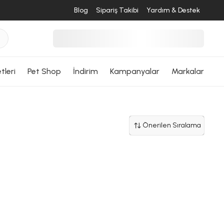
Blog
Sipariş Takibi
Yardım & Destek
tleri
Pet Shop
İndirim
Kampanyalar
Markalar
Önerilen Sıralama