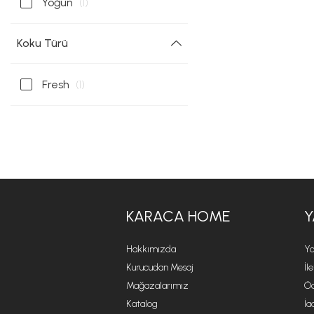
Yoğun
(1)
Koku Türü
Fresh
(1)
KARACA HOME
Y
Hakkımızda
Ya
Kurucudan Mesaj
İl
Mağazalarımız
Öd
Katalog
İa