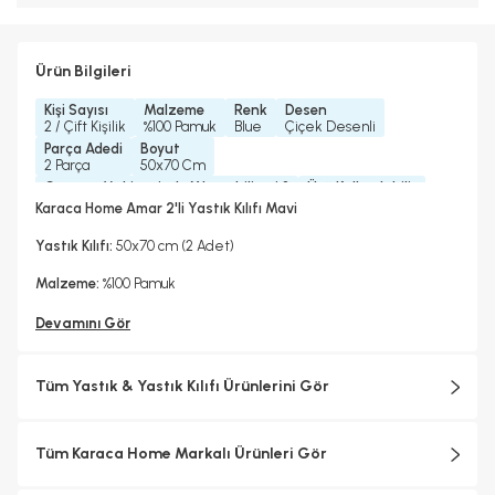
Ürün Bilgileri
Kişi Sayısı
Malzeme
Renk
Desen
2 / Çift Kişilik
%100 Pamuk
Blue
Çiçek Desenli
Parça Adedi
Boyut
2 Parça
50x70 Cm
Çamaşır Makinesinde Yıkanabilir mi ?
Ütü Kullanılabilir
Evet
Evet
Karaca Home Amar 2'li Yastık Kılıfı Mavi
Yastık Kılıfı:
50x70 cm (2 Adet)
Malzeme:
%100 Pamuk
Devamını Gör
Tüm Yastık & Yastık Kılıfı Ürünlerini Gör
Tüm Karaca Home Markalı Ürünleri Gör