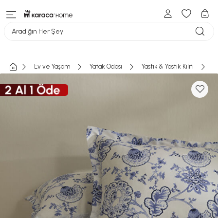
Aradığın Her Şey
Ev ve Yaşam
Yatak Odası
Yastık & Yastık Kılıfı
K