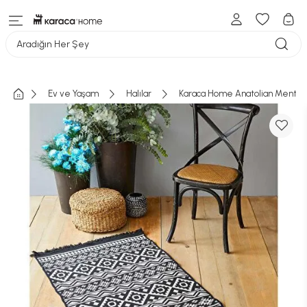
Aradığın Her Şey
Ev ve Yaşam
Halılar
Karaca Home Anatolian Mentha Çi