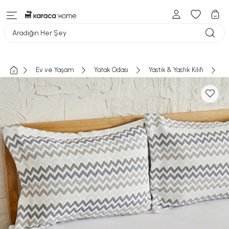
Aradığın Her Şey
Ev ve Yaşam
Yatak Odası
Yastık & Yastık Kılıfı
K