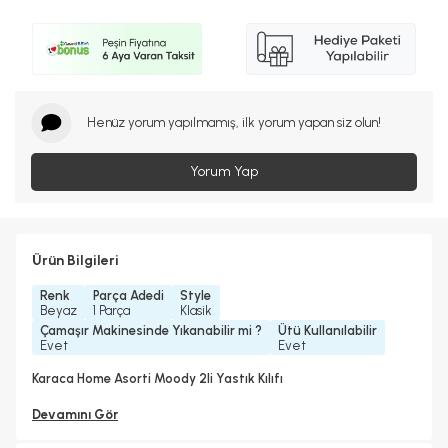
Henüz yorum yapılmamış, ilk yorum yapan siz olun!
Yorum Yap
Ürün Bilgileri
Renk
Parça Adedi
Style
Beyaz
1 Parça
Klasik
Çamaşır Makinesinde Yıkanabilir mi ?
Ütü Kullanılabilir
Evet
Evet
Karaca Home Asorti Moody 2li Yastık Kılıfı
Devamını Gör