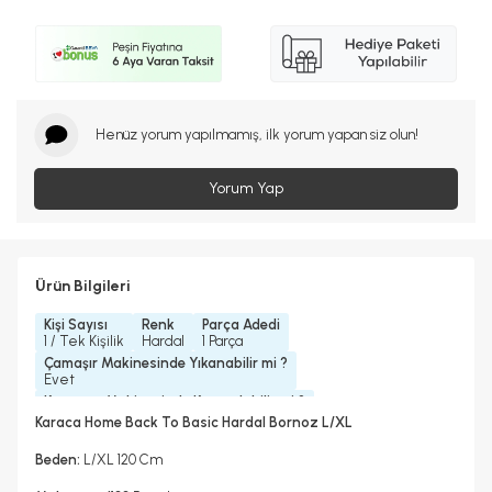
Henüz yorum yapılmamış, ilk yorum yapan siz olun!
Yorum Yap
Ürün Bilgileri
Kişi Sayısı
Renk
Parça Adedi
1 / Tek Kişilik
Hardal
1 Parça
Çamaşır Makinesinde Yıkanabilir mi ?
Evet
Kurutma Makinesinde Kurutulabilir mi ?
Hayır
Karaca Home Back To Basic Hardal Bornoz L/XL
Kuru Temizleme Yapılabilir
Ütü Kullanılabilir
Hayır
Evet
Beden:
L/XL 120 Cm