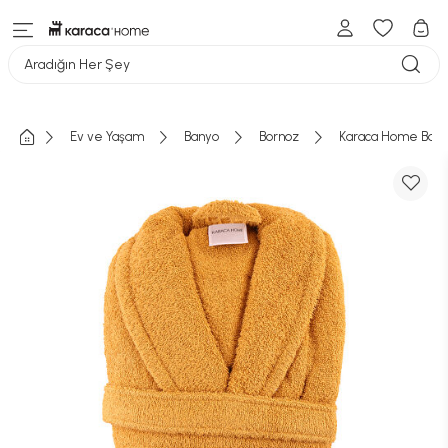
Aradığın Her Şey
Ev ve Yaşam
Banyo
Bornoz
Karaca Home Back 