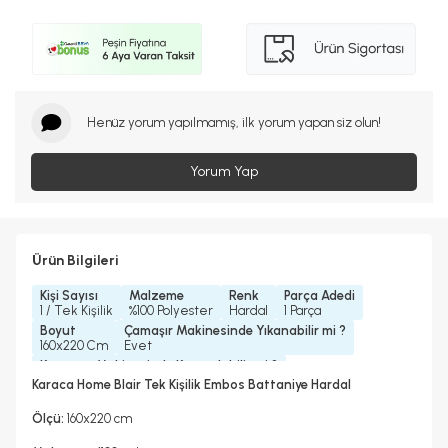
Henüz yorum yapılmamış, ilk yorum yapan siz olun!
Yorum Yap
Ürün Bilgileri
Kişi Sayısı
Malzeme
Renk
Parça Adedi
1 / Tek Kişilik
%100 Polyester
Hardal
1 Parça
Boyut
Çamaşır Makinesinde Yıkanabilir mi ?
160x220 Cm
Evet
Kurutma Makinesinde Kurutulabilir mi ?
Hayır
Karaca Home Blair Tek Kişilik Embos Battaniye Hardal
Kuru Temizleme Yapılabilir
Ütü Kullanılabilir
Hayır
Hayır
Ölçü:
160x220 cm