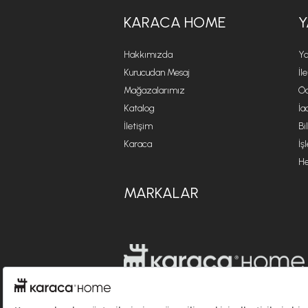
KARACA HOME
Y
Hakkımızda
Ya
Kurucudan Mesaj
İl
Mağazalarımız
Öd
Katalog
İa
İletişim
Bi
Karaca
İş
He
MARKALAR