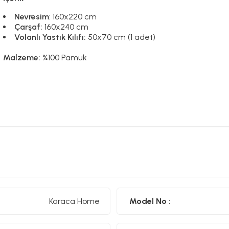
Nevresim
: 160x220 cm
Çarşaf:
160x240 cm
Volanlı Yastık Kılıfı:
50x70 cm (1 adet)
Malzeme:
%100 Pamuk
Karaca Home
Model No :