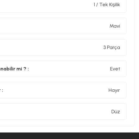
1 / Tek Kişilik
Mavi
3 Parça
abilir mi ? :
Evet
 :
Hayır
Düz