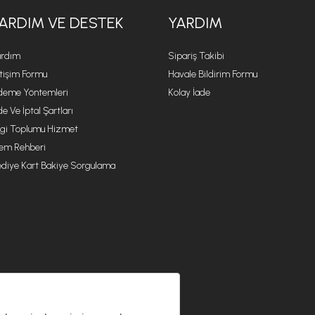
ARDIM VE DESTEK
YARDIM
rdım
Sipariş Takibi
etişim Formu
Havale Bildirim Formu
eme Yöntemleri
Kolay İade
de Ve İptal Şartları
lgi Toplumu Hizmet
lem Rehberi
diye Kart Bakiye Sorgulama