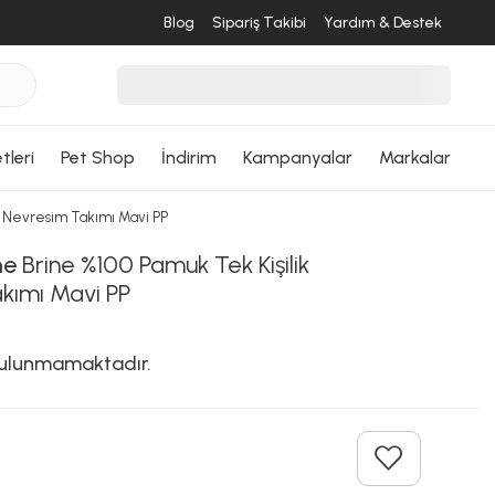
Blog
Sipariş Takibi
Yardım & Destek
tleri
Pet Shop
İndirim
Kampanyalar
Markalar
k Nevresim Takımı Mavi PP
me
Brine %100 Pamuk Tek Kişilik
kımı Mavi PP
 bulunmamaktadır.