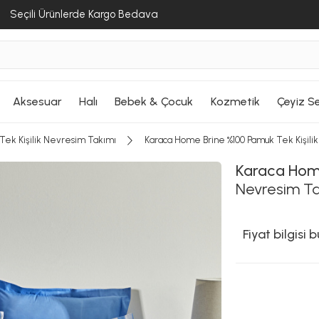
Seçili Ürünlerde Kargo Bedava
Aksesuar
Halı
Bebek & Çocuk
Kozmetik
Çeyiz Se
Tek Kişilik Nevresim Takımı
Karaca Home Brine %100 Pamuk Tek Kişili
Karaca Ho
Nevresim Ta
Fiyat bilgisi