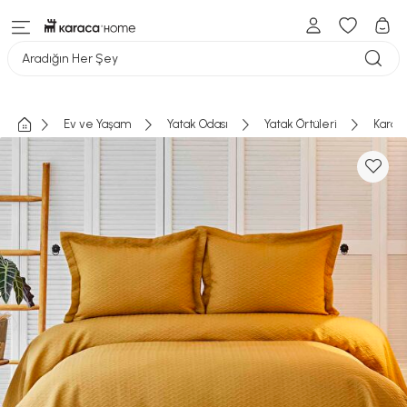
Aradığın Her Şey
Ev ve Yaşam
Yatak Odası
Yatak Örtüleri
Karaca