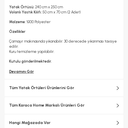
Yatak Örtüsü:
240 cm x 250 cm
Volanlı Yastık Kılıfı:
50 cm x 70 cm (2 Adet)
Malzeme:
%100 Polyester
Özellikler
Çamaşır makinasında yıkanabilir. 30 derecede yıkanması tavsiye
edilir.
Kuru temizleme yapılabilir.
Kutulu gönderilmektedir.
Devamını Gör
Tüm Yatak Örtüleri Ürünlerini Gör
Tüm Karaca Home Markalı Ürünleri Gör
Hangi Mağazada Var