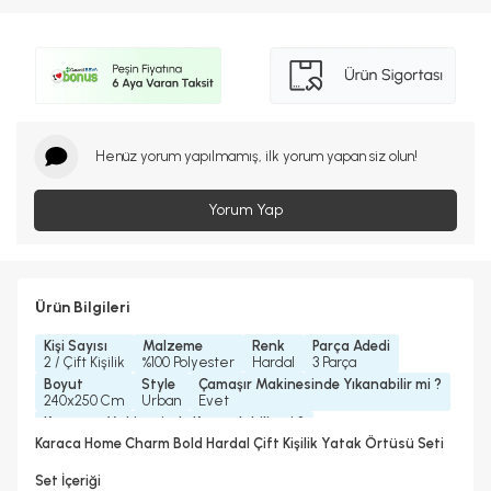
Henüz yorum yapılmamış, ilk yorum yapan siz olun!
Yorum Yap
Ürün Bilgileri
Kişi Sayısı
Malzeme
Renk
Parça Adedi
2 / Çift Kişilik
%100 Polyester
Hardal
3 Parça
Boyut
Style
Çamaşır Makinesinde Yıkanabilir mi ?
240x250 Cm
Urban
Evet
Kurutma Makinesinde Kurutulabilir mi ?
Hayır
Karaca Home Charm Bold Hardal Çift Kişilik Yatak Örtüsü Seti
Kuru Temizleme Yapılabilir
Ütü Kullanılabilir
Hayır
Hayır
Set İçeriği