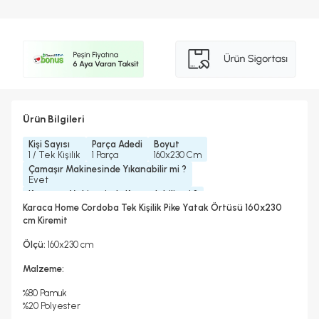
Ürün Bilgileri
Kişi Sayısı
Parça Adedi
Boyut
1 / Tek Kişilik
1 Parça
160x230 Cm
Çamaşır Makinesinde Yıkanabilir mi ?
Evet
Kurutma Makinesinde Kurutulabilir mi ?
Hayır
Karaca Home Cordoba Tek Kişilik Pike Yatak Örtüsü 160x230
Kuru Temizleme Yapılabilir
Ütü Kullanılabilir
cm Kiremit
Hayır
Hayır
Ölçü:
160x230 cm
Malzeme:
%80 Pamuk
%20 Polyester