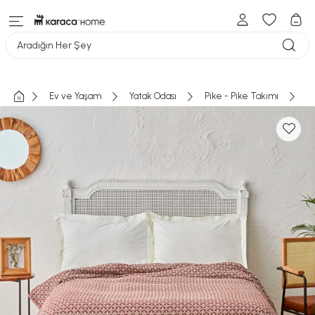
Aradığın Her Şey
Ev ve Yaşam
Yatak Odası
Pike - Pike Takımı
Te