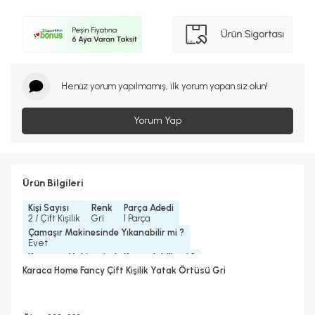
Henüz yorum yapılmamış, ilk yorum yapan siz olun!
Yorum Yap
Ürün Bilgileri
Kişi Sayısı
Renk
Parça Adedi
2 / Çift Kişilik
Gri
1 Parça
Çamaşır Makinesinde Yıkanabilir mi ?
Evet
Kurutma Makinesinde Kurutulabilir mi ?
Evet
Karaca Home Fancy Çift Kişilik Yatak Örtüsü Gri
Kuru Temizleme Yapılabilir
Ütü Kullanılabilir
Evet
Evet