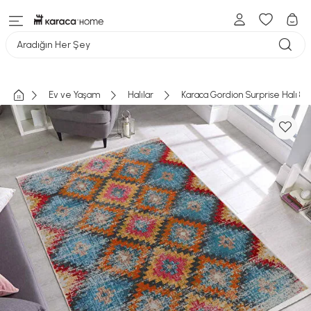
Aradığın Her Şey
Ev ve Yaşam
Halılar
Karaca Gordion Surprise Halı 80