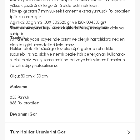
yüksek çözünürlükte görüntü elde edilmektedir.
Hav ipliği oranı 7 mm yüksek flament ekstra yumuşak Polipropilen
iplik kullanılmıştır.
Ağırlık:2100 gr/m2 (80X150:2520 gr ve 120x180:4535 gr)
Ürünümüzü Kaymaz Taban Halılarla Karıştırmayınız.
Taban kısmı pamuk iplikten oluşan halımız yumuşak bir dokuya
sahiptir.
Temizlik
Antialerjik yapısı sayesinde astım ve alerjik hastalıklara neden
olan toz gibi maddelleri kaldırmaz.
Halıları elektrikli süpürge toz alıcı süpürgelerle rahatlıkla
süpürebilirsiniz. Islak ve nemli bezle halı deterjanları kullanarak
silebilirsiniz. Halı yıkama makineleri veya halı yıkama firmalarını
tercih edip yıkatabilirsiniz.
Ölçü:
80 cm x 150 cm
Malzeme
%35 Pamuk
%65 Polipropilen
Devamını Gör
Tüm Halılar Ürünlerini Gör