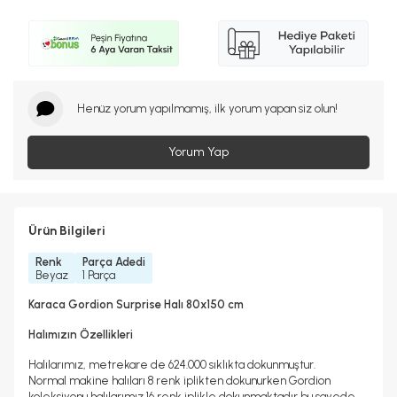
Henüz yorum yapılmamış, ilk yorum yapan siz olun!
Yorum Yap
Ürün Bilgileri
Renk
Parça Adedi
Beyaz
1 Parça
Karaca Gordion Surprise Halı 80x150 cm
Halımızın Özellikleri
Halılarımız, metrekare de 624.000 sıklıkta dokunmuştur.
Normal makine halıları 8 renk iplikten dokunurken Gordion
koleksiyonu halılarımız 16 renk iplikle dokunmaktadır bu sayede