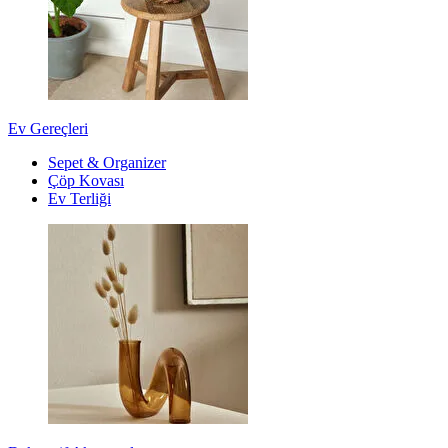
Ev Gereçleri
Sepet & Organizer
Çöp Kovası
Ev Terliği