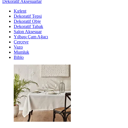
Dekoratif Aksesuarlar
Kırlent
Dekoratif Tepsi
Dekoratif Obje
Dekoratif Tabak
Salon Aksesuar
Yılbaşı Çam Ağacı
Çerçeve
Vazo
Mumluk
Biblo