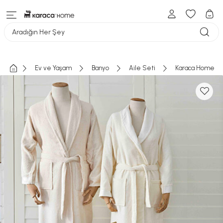
Aradığın Her Şey
Ev ve Yaşam
Banyo
Aile Seti
Karaca Home Kei