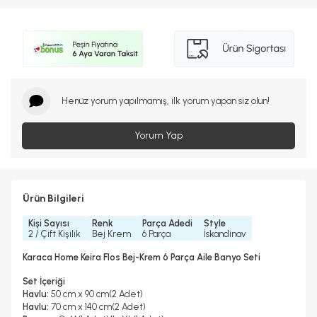
Henüz yorum yapılmamış, ilk yorum yapan siz olun!
Yorum Yap
Ürün Bilgileri
Kişi Sayısı
Renk
Parça Adedi
Style
2 / Çift Kişilik
Bej Krem
6 Parça
İskandinav
Karaca Home Keira Flos Bej-Krem 6 Parça Aile Banyo Seti
Set İçeriği
Havlu:
50 cm x 90 cm(2 Adet)
Havlu:
70 cm x 140 cm(2 Adet)