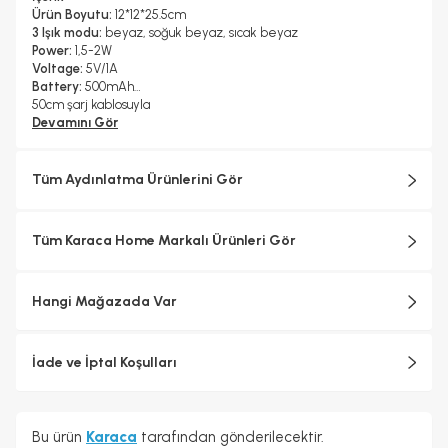
Ürün Boyutu:
12*12*25.5cm
3 Işık modu:
beyaz, soğuk beyaz, sıcak beyaz
Power:
1,5-2W
Voltage:
5V/1A
Battery:
500mAh
50cm şarj kablosuyla
Devamını Gör
Tüm Aydınlatma Ürünlerini Gör
Tüm Karaca Home Markalı Ürünleri Gör
Hangi Mağazada Var
İade ve İptal Koşulları
Bu ürün
Karaca
tarafından gönderilecektir.