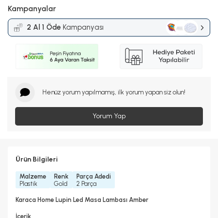
Kampanyalar
2 Al 1 Öde
Kampanyası
Henüz yorum yapılmamış, ilk yorum yapan siz olun!
Yorum Yap
Ürün Bilgileri
Malzeme
Renk
Parça Adedi
Plastik
Gold
2 Parça
Karaca Home Lupin Led Masa Lambası Amber
İçerik