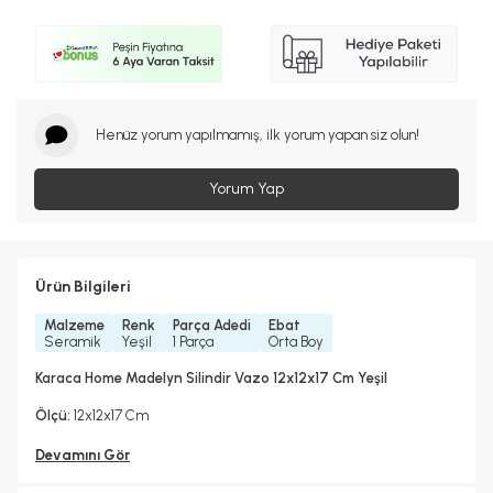
Henüz yorum yapılmamış, ilk yorum yapan siz olun!
Yorum Yap
Ürün Bilgileri
Malzeme
Renk
Parça Adedi
Ebat
Seramik
Yeşil
1 Parça
Orta Boy
Karaca Home Madelyn Silindir Vazo 12x12x17 Cm Yeşil
Ölçü:
12x12x17 Cm
Devamını Gör