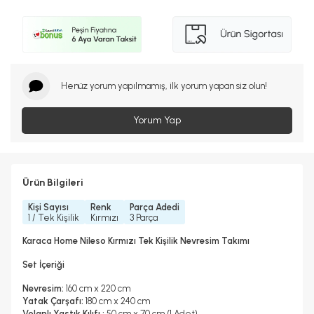
Henüz yorum yapılmamış, ilk yorum yapan siz olun!
Yorum Yap
Ürün Bilgileri
Kişi Sayısı
Renk
Parça Adedi
1 / Tek Kişilik
Kırmızı
3 Parça
Karaca Home Nileso Kırmızı Tek Kişilik Nevresim Takımı
Set İçeriği
Nevresim:
160 cm x 220 cm
Yatak Çarşafı:
180 cm x 240 cm
Volanlı Yastık Kılıfı :
50 cm x 70 cm (1 Adet)