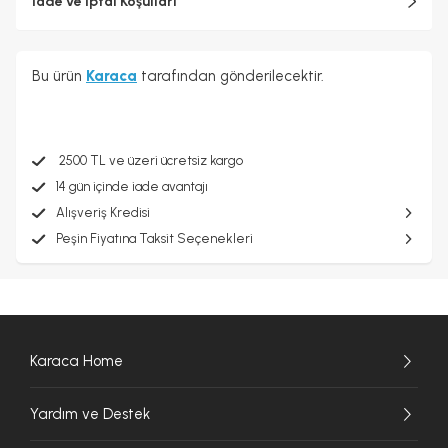
İade ve İptal Koşulları
Bu ürün
Karaca
tarafından gönderilecektir.
2500 TL ve üzeri ücretsiz kargo
14 gün içinde iade avantajı
Alışveriş Kredisi
Peşin Fiyatına Taksit Seçenekleri
Karaca Home
Yardım ve Destek