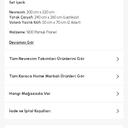
Set İçerik
Nevresim
: 200 cm x 220 cm
Yatak Çarşafı
: 240 cm x 260 cm (Lastiksiz)
Volanlı Yastık Kılıfı
: 50 cm x 70 cm (2 Adet)
Malzeme:
%100 Pamuk Flanel
Devamını Gör
Tüm Nevresim Takımları Ürünlerini Gör
Tüm Karaca Home Markalı Ürünleri Gör
Hangi Mağazada Var
İade ve İptal Koşulları