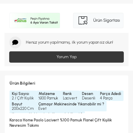
Henüz yorum yapılmamış, ilk yorum yapan siz olun!
Yorum Yap
Ürün Bilgileri
Kişi Sayısı
Malzeme
Renk
Desen
Parça Adedi
2 / Çift Kişilik
%100 Pamuk
Lacivert
Desenli
4 Parça
Boyut
Çamaşır Makinesinde Yıkanabilir mi ?
200x220 Cm
Evet
Kurutma Makinesinde Kurutulabilir mi ?
Hayır
Karaca Home Paolo Lacivert %100 Pamuk Flanel Çift Kişilik
Kuru Temizleme Yapılabilir
Ütü Kullanılabilir
Nevresim Takımı
Hayır
Evet