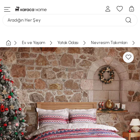
Aradığın Her Şey
Ev ve Yaşam
Yatak Odası
Nevresim Takımları