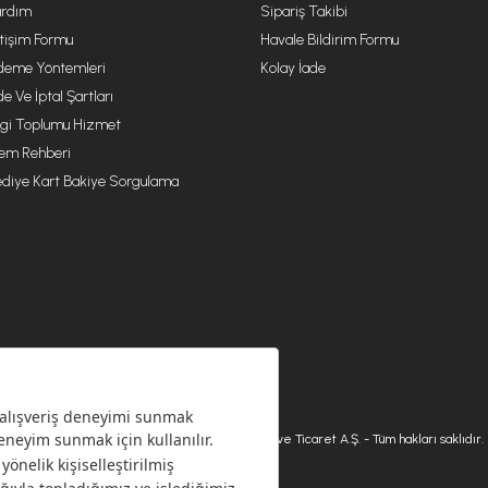
rdım
Sipariş Takibi
etişim Formu
Havale Bildirim Formu
eme Yöntemleri
Kolay İade
de Ve İptal Şartları
lgi Toplumu Hizmet
lem Rehberi
diye Kart Bakiye Sorgulama
© 2026 Karaca Home Collection Tekstil Sanayi ve Ticaret A.Ş. - Tüm hakları saklıdır.