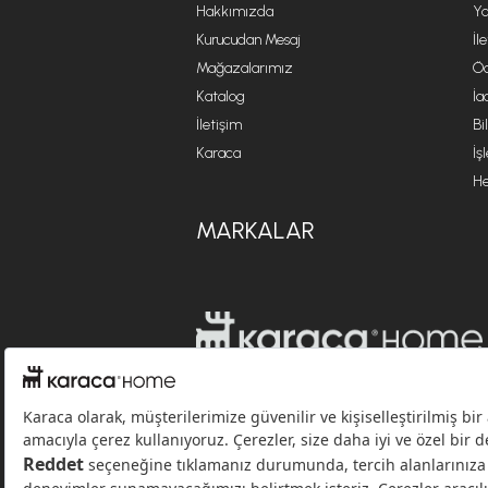
Hakkımızda
Ya
Kurucudan Mesaj
İl
Mağazalarımız
Öd
Katalog
İa
İletişim
Bi
Karaca
İş
He
MARKALAR