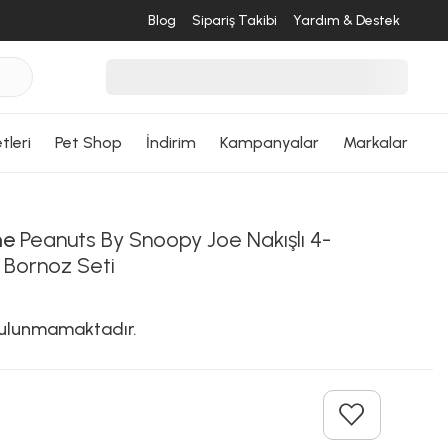
Blog
Sipariş Takibi
Yardım & Destek
tleri
Pet Shop
İndirim
Kampanyalar
Markalar
me
Peanuts By Snoopy Joe Nakışlı 4-
 Bornoz Seti
 bulunmamaktadır.