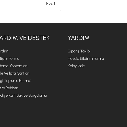
Evet
ARDIM VE DESTEK
YARDIM
rdım
Sipariş Takibi
etişim Formu
Havale Bildirim Formu
eme Yöntemleri
Kolay İade
de Ve İptal Şartları
lgi Toplumu Hizmet
lem Rehberi
diye Kart Bakiye Sorgulama