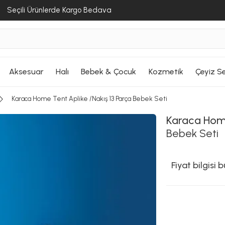
Seçili Ürünlerde Kargo Bedava
Aksesuar
Halı
Bebek & Çocuk
Kozmetik
Çeyiz Se
Karaca Home Tent Aplike /Nakış 13 Parça Bebek Seti
Karaca Ho
Bebek Seti
Fiyat bilgisi