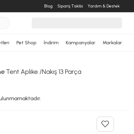
Blog
Sipariş Takibi
Yardım & Destek
tleri
Pet Shop
İndirim
Kampanyalar
Markalar
me
Tent Aplike /Nakış 13 Parça
 bulunmamaktadır.