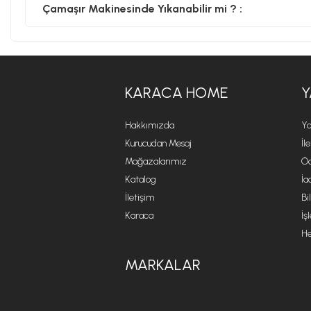
Çamaşır Makinesinde Yıkanabilir mi ? :
KARACA HOME
Y
Hakkımızda
Ya
Kurucudan Mesaj
İl
Mağazalarımız
Öd
Katalog
İa
İletişim
Bi
Karaca
İş
He
MARKALAR