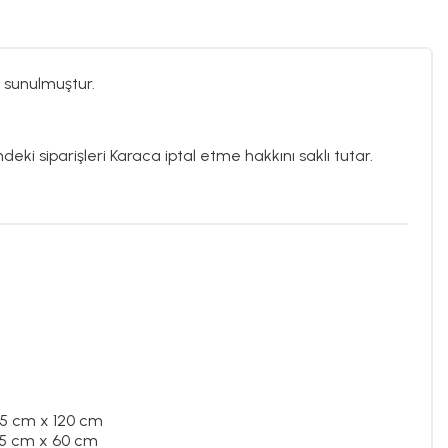
 sunulmuştur.
deki siparişleri Karaca iptal etme hakkını saklı tutar.
45 cm x 120 cm
45 cm x 60 cm