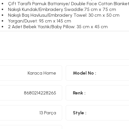
Çift Taraflı Pamuk Battaniye/ Double Face Cotton Blanke
Nakışlı Kundak/Embroidery Swaddle:75 cm x 75 cm
Nakışlı Baş Havlusu/Embroidery Towel: 30 cm x 50 cm
Yorgan/Duvet: 95 cm x 145 cm
2 Adet Bebek Yastık/Baby Pillow: 35 cm x 45 cm
Malzeme :
Battaniye %60 Pamuk- %33 Akrilik- %7 Polyester
Kundak ve Baş Havlusu %100 Pamuk
Nakışlı Nevresim %100 Pamuk
Nakışlı Kenar Koruma %100 Pamuk
Yorgan Yastık % 100 Microfiber
Karaca Home
Model No :
8680214228265
Renk :
13 Parça
Style :