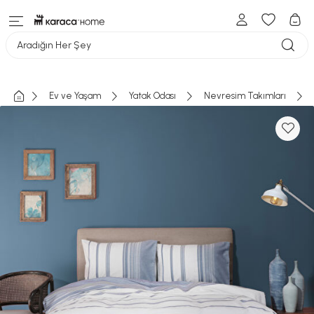
Aradığın Her Şey
Ev ve Yaşam
Yatak Odası
Nevresim Takımları