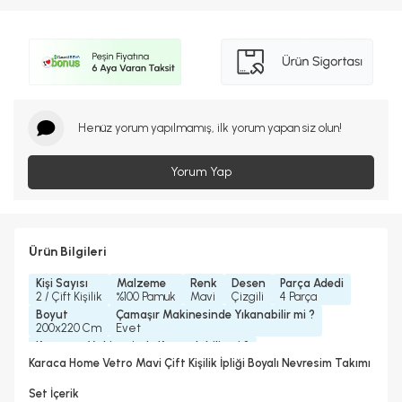
Henüz yorum yapılmamış, ilk yorum yapan siz olun!
Yorum Yap
Ürün Bilgileri
Kişi Sayısı
Malzeme
Renk
Desen
Parça Adedi
2 / Çift Kişilik
%100 Pamuk
Mavi
Çizgili
4 Parça
Boyut
Çamaşır Makinesinde Yıkanabilir mi ?
200x220 Cm
Evet
Kurutma Makinesinde Kurutulabilir mi ?
Hayır
Karaca Home Vetro Mavi Çift Kişilik İpliği Boyalı Nevresim Takımı
Kuru Temizleme Yapılabilir
Ütü Kullanılabilir
Hayır
Evet
Set İçerik