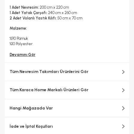
1 Adet Nevresim:
200 cm x 220 cm
1 Adet Yatak Çarşafı:
240 cm x 260 cm
2 Adet Volanlı Yastık Kılıfı:
50 cm x 70 cm
Malzeme:
%90 Pamuk
%10 Polyester
Devamını Gör
Tüm Nevresim Takımları Ürünlerini Gör
Tüm Karaca Home Markalı Ürünleri Gör
Hangi Mağazada Var
İade ve İptal Koşulları