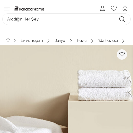
Aradığın Her Şey
Ev ve Yaşam
Banyo
Havlu
Yüz Havlusu
Ka