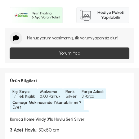
Henüz yorum yapılmamış, ilk yorum yapan siz olun!
Yorum Yap
Ürün Bilgileri
Kişi Sayısı
Malzeme
Renk
Parça Adedi
1 / Tek Kişilik
%100 Pamuk
Silver
3 Parça
Çamaşır Makinesinde Yıkanabilir mi ?
Evet
Kurutma Makinesinde Kurutulabilir mi ?
Evet
Karaca Home Vindy 3'lü Havlu Seti Silver
Kuru Temizleme Yapılabilir
Ütü Kullanılabilir
Evet
Evet
3 Adet Havlu:
30x50 cm