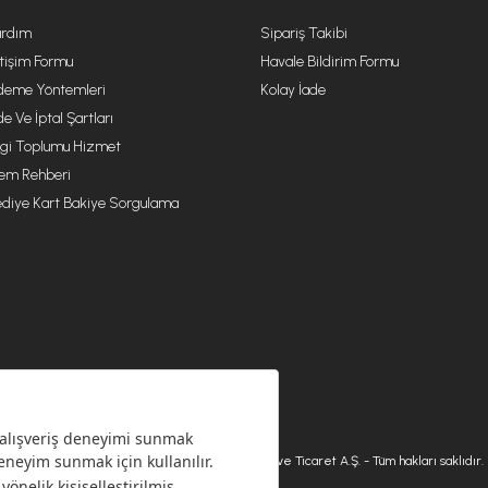
rdım
Sipariş Takibi
etişim Formu
Havale Bildirim Formu
eme Yöntemleri
Kolay İade
de Ve İptal Şartları
lgi Toplumu Hizmet
lem Rehberi
diye Kart Bakiye Sorgulama
© 2026 Karaca Home Collection Tekstil Sanayi ve Ticaret A.Ş. - Tüm hakları saklıdır.