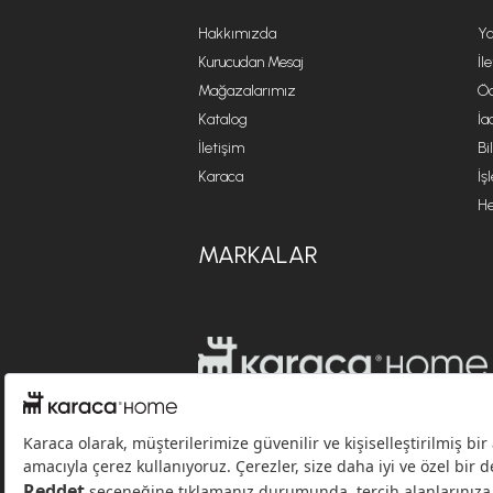
Hakkımızda
Ya
Kurucudan Mesaj
İl
Mağazalarımız
Öd
Katalog
İa
İletişim
Bi
Karaca
İş
He
MARKALAR