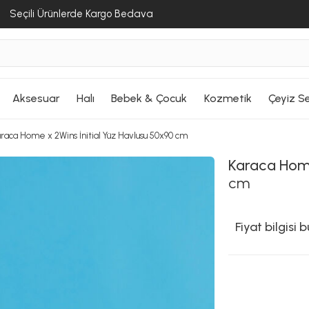
Seçili Ürünlerde Kargo Bedava
Aksesuar
Halı
Bebek & Çocuk
Kozmetik
Çeyiz Se
raca Home x 2Wins İnitial Yüz Havlusu 50x90 cm
Karaca Ho
cm
Fiyat bilgisi