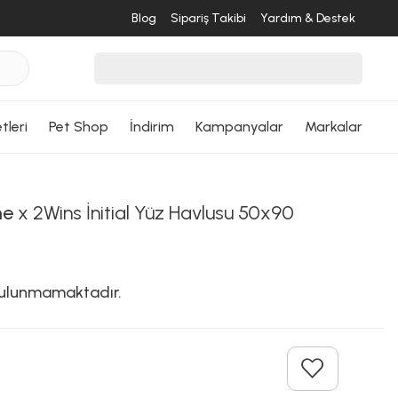
Blog
Sipariş Takibi
Yardım & Destek
tleri
Pet Shop
İndirim
Kampanyalar
Markalar
me
x 2Wins İnitial Yüz Havlusu 50x90
 bulunmamaktadır.