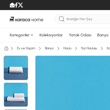
Kategoriler
Koleksiyonlar
Yatak Odası
Banyo
Ev ve Yaşam
Banyo
Havlu
Yüz Havlusu
Ka