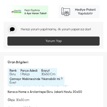
Henüz yorum yapılmamış, ilk yorum yapan siz olun!
Yorum Yap
Ürün Bilgileri
Renk
Parça Adedi
Boyut
Ekru
1 Parça
30x50 Cm
Çamaşır Makinesinde Yıkanabilir mi ?
Evet
Kurutma Makinesinde Kurutulabilir mi ?
Evet
Karaca Home x Arslantepe Ekru Jakarlı Havlu 30x50
Kuru Temizleme Yapılabilir
Ütü Kullanılabilir
Evet
Evet
Ölçü:
30x50 cm