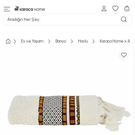
Aradığın Her Şey
Ev ve Yaşam
Banyo
Havlu
Karaca Home x Arsla