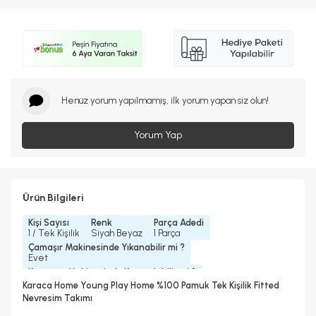
Henüz yorum yapılmamış, ilk yorum yapan siz olun!
Yorum Yap
Ürün Bilgileri
Kişi Sayısı
Renk
Parça Adedi
1 / Tek Kişilik
Siyah Beyaz
1 Parça
Çamaşır Makinesinde Yıkanabilir mi ?
Evet
Kurutma Makinesinde Kurutulabilir mi ?
Evet
Karaca Home Young Play Home %100 Pamuk Tek Kişilik Fitted
Kuru Temizleme Yapılabilir
Ütü Kullanılabilir
Nevresim Takımı
Evet
Evet