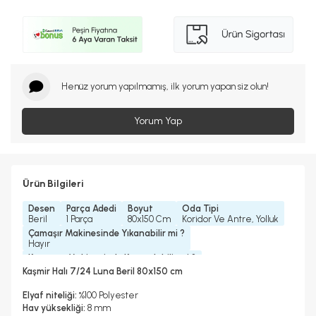
Henüz yorum yapılmamış, ilk yorum yapan siz olun!
Yorum Yap
Ürün Bilgileri
Desen
Parça Adedi
Boyut
Oda Tipi
Beril
1 Parça
80x150 Cm
Koridor Ve Antre, Yolluk
Çamaşır Makinesinde Yıkanabilir mi ?
Hayır
Kurutma Makinesinde Kurutulabilir mi ?
Hayır
Kaşmir Halı 7/24 Luna Beril 80x150 cm
Kuru Temizleme Yapılabilir
Garanti Yılı
Hayır
2 Yıl
Elyaf niteliği:
%100 Polyester
Halı Metrekare (M2)
Dokuma Tipi
Hav yüksekliği:
8 mm