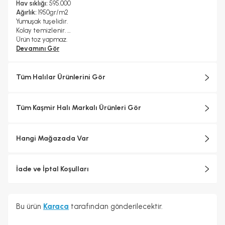
1, 2
Makine Halısı
Hav sıklığı:
595.000
Ağırlık:
1950gr/m2
Yumuşak tuşelidir.
Kolay temizlenir.
Ürün toz yapmaz.
Devamını Gör
Tüm Halılar Ürünlerini Gör
Tüm Kaşmir Halı Markalı Ürünleri Gör
Hangi Mağazada Var
İade ve İptal Koşulları
Bu ürün
Karaca
tarafından gönderilecektir.