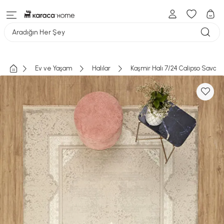
Aradığın Her Şey
Ev ve Yaşam
Halılar
Kaşmir Halı 7/24 Calipso Sava 1