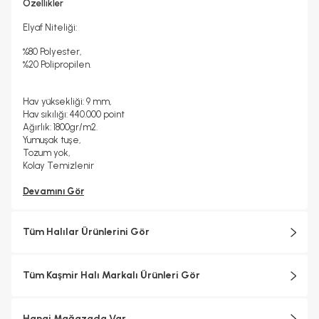
Hayır
2 Yıl
Özellikler
Halı Metrekare (M2)
Dokuma Tipi
3, 68
Makine Halısı
Elyaf Niteliği:
%80 Polyester,
%20 Polipropilen.
Hav yüksekliği: 9 mm,
Hav sıkılığı: 440.000 point
Ağırlık: 1800gr/m2.
Yumuşak tuşe,
Tozum yok,
Kolay Temizlenir
Devamını Gör
Tüm Halılar Ürünlerini Gör
Tüm Kaşmir Halı Markalı Ürünleri Gör
Hangi Mağazada Var