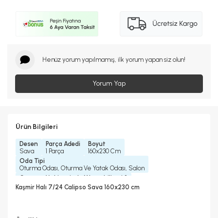
Henüz yorum yapılmamış, ilk yorum yapan siz olun!
Yorum Yap
Ürün Bilgileri
Desen
Parça Adedi
Boyut
Sava
1 Parça
160x230 Cm
Oda Tipi
Oturma Odası, Oturma Ve Yatak Odası, Salon
Çamaşır Makinesinde Yıkanabilir mi ?
Hayır
Kaşmir Halı 7/24 Calipso Sava 160x230 cm
Kurutma Makinesinde Kurutulabilir mi ?
Hayır
Kuru Temizleme Yapılabilir
Garanti Yılı