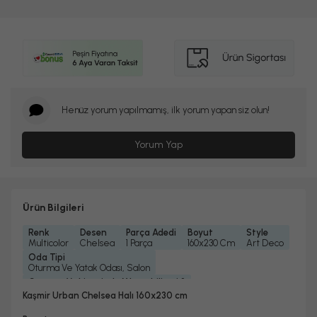
Henüz yorum yapılmamış, ilk yorum yapan siz olun!
Yorum Yap
Ürün Bilgileri
Renk
Desen
Parça Adedi
Boyut
Style
Multicolor
Chelsea
1 Parça
160x230 Cm
Art Deco
Oda Tipi
Oturma Ve Yatak Odası, Salon
Çamaşır Makinesinde Yıkanabilir mi ?
Evet
Kaşmir Urban Chelsea Halı 160x230 cm
Kuru Temizleme Yapılabilir
Garanti Yılı