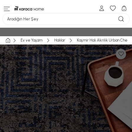
Aradığın Her Şey
Ev ve Yaşam
Halılar
Kaşmir Halı Akrilik Urban Chels