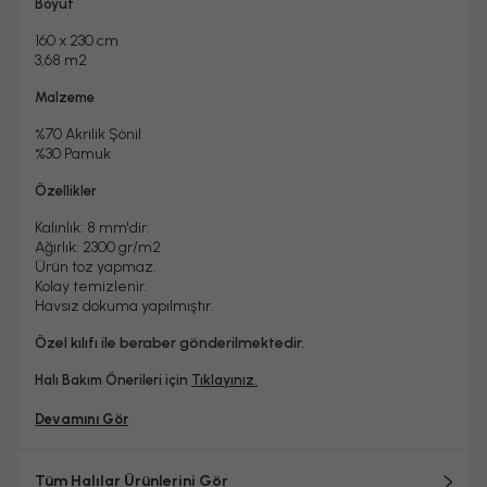
Evet
2 Yıl
Boyut
Halı Metrekare (M2)
Dokuma Tipi
3, 68
Makine Halısı
160 x 230 cm
3,68 m2
Malzeme
%70 Akrilik Şönil
%30 Pamuk
Özellikler
Kalınlık: 8 mm'dir.
Ağırlık: 2300 gr/m2
Ürün toz yapmaz.
Kolay temizlenir.
Havsız dokuma yapılmıştır.
Özel kılıfı ile beraber gönderilmektedir.
Halı Bakım Önerileri için
Tıklayınız.
Devamını Gör
Tüm Halılar Ürünlerini Gör