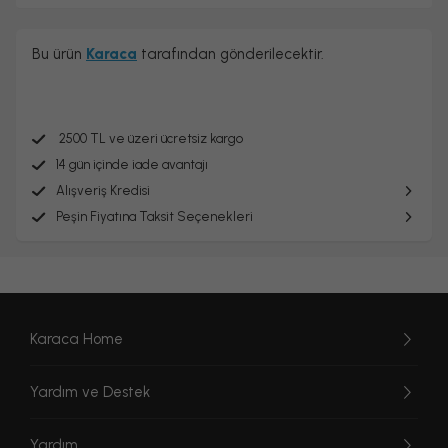
Bu ürün
Karaca
tarafından gönderilecektir.
2500 TL ve üzeri ücretsiz kargo
14 gün içinde iade avantajı
Alışveriş Kredisi
Peşin Fiyatına Taksit Seçenekleri
Karaca Home
Yardım ve Destek
Yardım