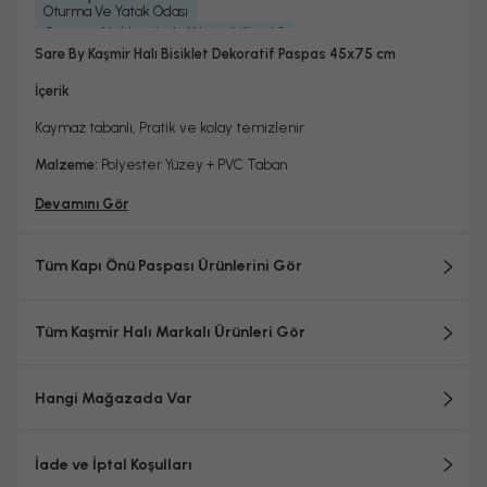
Oturma Ve Yatak Odası
Çamaşır Makinesinde Yıkanabilir mi ?
Hayır
Sare By Kaşmir Halı Bisiklet Dekoratif Paspas 45x75 cm
Kurutma Makinesinde Kurutulabilir mi ?
Hayır
İçerik
Kuru Temizleme Yapılabilir
Garanti Yılı
Hayır
2 Yıl
Kaymaz tabanlı, Pratik ve kolay temizlenir
Malzeme:
Polyester Yüzey + PVC Taban
Devamını Gör
Tüm Kapı Önü Paspası Ürünlerini Gör
Tüm Kaşmir Halı Markalı Ürünleri Gör
Hangi Mağazada Var
İade ve İptal Koşulları