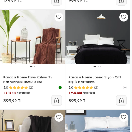
179
999
,99 TL
,99 TL
Karaca Home
Faye Kahve Tv
Karaca Home
Joena Siyah Çift
Battaniyesi 115x160 cm
Kişilik Battaniye
(2)
(2)
+
5.0
5.0
+ 5.1B kişi
+ 9.1B kişi
favoriledi!
favoriledi!
399
899
,99 TL
,99 TL