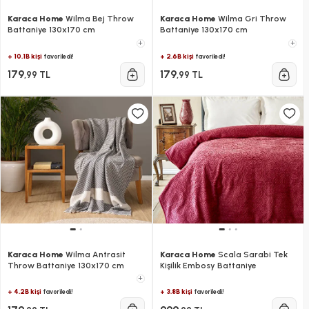
Karaca Home
Wilma Bej Throw
Karaca Home
Wilma Gri Throw
Battaniye 130x170 cm
Battaniye 130x170 cm
+
+
+ 10.1B kişi
+ 2.6B kişi
favoriledi!
favoriledi!
179
179
,99 TL
,99 TL
Karaca Home
Wilma Antrasit
Karaca Home
Scala Sarabi Tek
Throw Battaniye 130x170 cm
Kişilik Embosy Battaniye
+
+ 4.2B kişi
+ 3.8B kişi
favoriledi!
favoriledi!