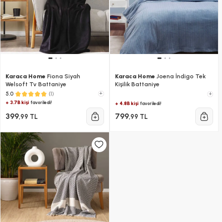
Karaca Home
Fiona Siyah
Karaca Home
Joena İndigo Tek
Welsoft Tv Battaniye
Kişilik Battaniye
(1)
+
5.0
+
+ 3.7B kişi
favoriledi!
+ 4.8B kişi
favoriledi!
399
799
,99 TL
,99 TL