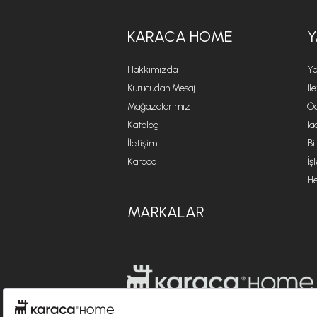
KARACA HOME
Y
Hakkımızda
Ya
Kurucudan Mesaj
İl
Mağazalarımız
Öd
Katalog
İa
İletişim
Bi
Karaca
İş
He
MARKALAR