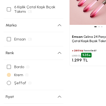
6 Kişilik Çatal Kaşık Bıçak
Takımı
(3)
Marka
Emsan
Celina 24 Parça 
Emsan
(3)
Çatal Kaşık Bıçak Tak
+ 260 kişi
favoriledi!
Renk
%35
1.999 TL
1.299 TL
Bordo
(1)
Krem
(1)
Şeffaf
(1)
Fiyat