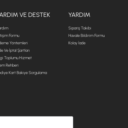
ARDIM VE DESTEK
YARDIM
rdım
Sipariş Takibi
etişim Formu
Havale Bildirim Formu
eme Yöntemleri
Kolay İade
de Ve İptal Şartları
lgi Toplumu Hizmet
lem Rehberi
diye Kart Bakiye Sorgulama