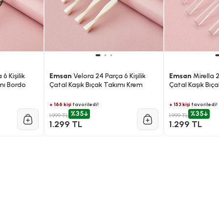
6 Kişilik
Emsan
Velora 24 Parça 6 Kişilik
Emsan
Mirella 2
ımı Bordo
Çatal Kaşık Bıçak Takımı Krem
Çatal Kaşık Bıç
+ 166 kişi
favoriledi!
+ 153 kişi
favoriledi!
%35
%35
1.999 TL
1.999 TL
1.299 TL
1.299 TL