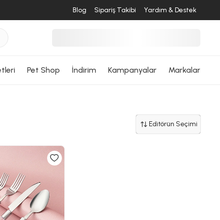
Blog
Sipariş Takibi
Yardım & Destek
tleri
Pet Shop
İndirim
Kampanyalar
Markalar
Editörün Seçimi