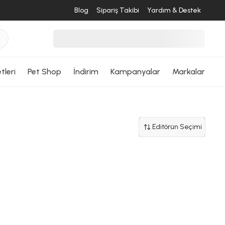
Blog
Sipariş Takibi
Yardım & Destek
tleri
Pet Shop
İndirim
Kampanyalar
Markalar
Editörün Seçimi