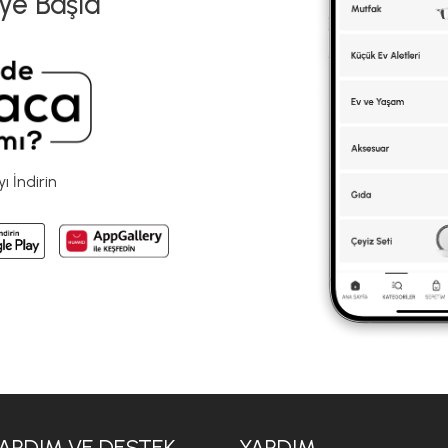
ye Başla
 İndirin
ARDIM VE DESTEK
YARDIM