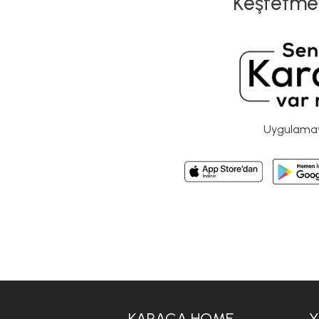
Keşfetme
Uygulamayı
KARACA HOME
Y