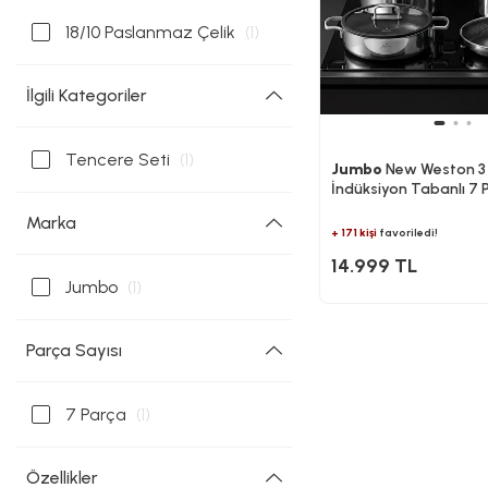
18/10 Paslanmaz Çelik
(1)
İlgili Kategoriler
Tencere Seti
(1)
Jumbo
New Weston 3
İndüksiyon Tabanlı 7 P
Tencere Seti
Marka
+ 171 kişi
favoriledi!
14.999 TL
Jumbo
(1)
Parça Sayısı
7 Parça
(1)
Özellikler