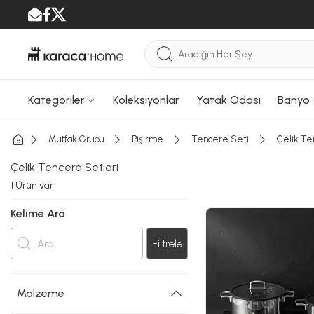
Kategoriler
Koleksiyonlar
Yatak Odası
Banyo
Mutfak Grubu
Pişirme
Tencere Seti
Çelik Te
Çelik Tencere Setleri
1
Ürün var
Kelime Ara
Filtrele
Malzeme