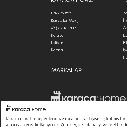
Hakkımızda
Ya
Kurucudan Mesaj
İl
Mağazalarımız
Öd
Katalog
İa
İletişim
Bi
Karaca
İş
He
MARKALAR