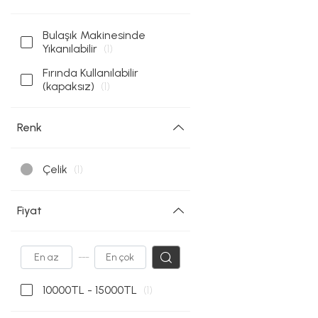
Bulaşık Makinesinde
Yıkanılabilir
(1)
Fırında Kullanılabilir
(kapaksız)
(1)
Renk
Çelik
(1)
Fiyat
---
10000TL - 15000TL
(1)