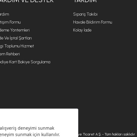
rdım
Sipariş Takibi
etişim Formu
Havale Bildirim Formu
eme Yöntemleri
Kolay İade
de Ve İptal Şartları
lgi Toplumu Hizmet
lem Rehberi
diye Kart Bakiye Sorgulama
© 2026 Karaca Home Collection Tekstil Sanayi ve Ticaret A.Ş. - Tüm hakları saklıdır.