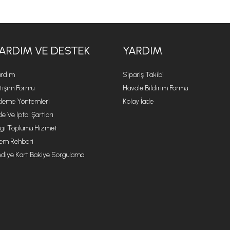
ARDIM VE DESTEK
YARDIM
rdım
Sipariş Takibi
etişim Formu
Havale Bildirim Formu
eme Yöntemleri
Kolay İade
de Ve İptal Şartları
lgi Toplumu Hizmet
lem Rehberi
diye Kart Bakiye Sorgulama