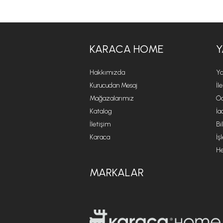
KARACA HOME
Y
Hakkımızda
Ya
Kurucudan Mesaj
İl
Mağazalarımız
Öd
Katalog
İa
İletişim
Bi
Karaca
İş
He
MARKALAR