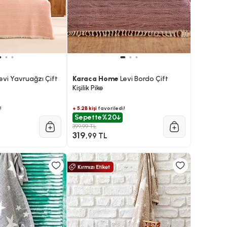
evi Yavruağzı Çift
Karaca Home
Levi Bordo Çift
Kişilik Pike
!
+ 5.2B kişi
favoriledi!
Sepette
%20
399,99 TL
319
,99 TL