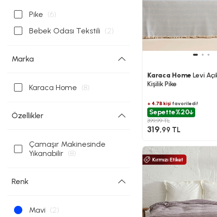
Pike
(6)
Bebek Odası Tekstili
(2)
Marka
Karaca Home
Levi Açı
Kişilik Pike
Karaca Home
(8)
+ 4.7B kişi
favoriledi!
Sepette
%20
Özellikler
399,99 TL
319
,99 TL
Çamaşır Makinesinde
Yıkanabilir
(8)
Renk
Mavi
(2)