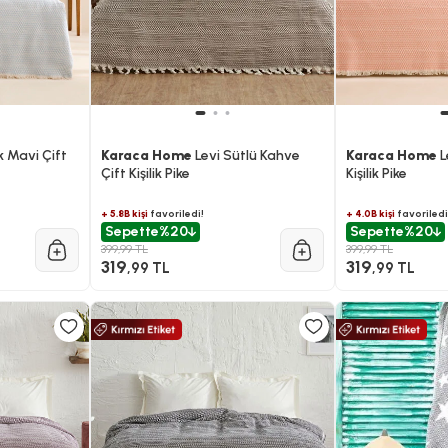
k Mavi Çift
Karaca Home
Levi Sütlü Kahve
Karaca Home
L
Çift Kişilik Pike
Kişilik Pike
+ 5.8B kişi
favoriledi!
+ 4.0B kişi
favoriledi
Sepette
%20
Sepette
%20
399,99 TL
399,99 TL
319
319
,99 TL
,99 TL