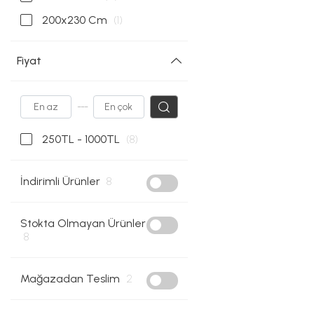
200x230 Cm
(1)
Fiyat
---
250TL - 1000TL
(8)
İndirimli Ürünler
8
Stokta Olmayan Ürünler
8
Mağazadan Teslim
2