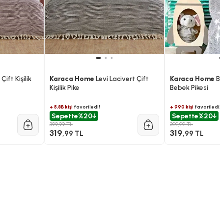
Çift Kişilik
Karaca Home
Levi Lacivert Çift
Karaca Home
B
Kişilik Pike
Bebek Pikesi
+ 5.8B kişi
favoriledi!
+ 990 kişi
favoriledi
Sepette
%20
Sepette
%20
399,99 TL
399,99 TL
319
319
,99 TL
,99 TL