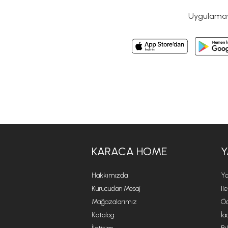
Uygulamayı
KARACA HOME
Y
Hakkımızda
Ya
Kurucudan Mesaj
İl
Mağazalarımız
Öd
Katalog
İa