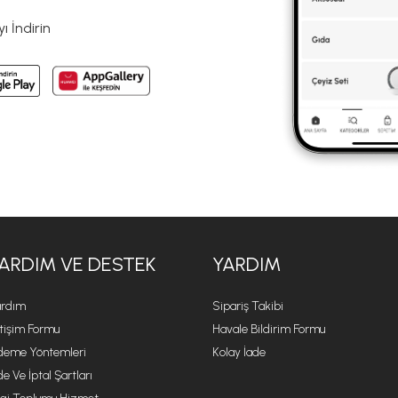
 İndirin
ARDIM VE DESTEK
YARDIM
rdım
Sipariş Takibi
etişim Formu
Havale Bildirim Formu
eme Yöntemleri
Kolay İade
de Ve İptal Şartları