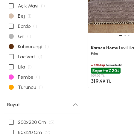
Açık Mavi
(1)
Bej
(1)
Bordo
(1)
Gri
(1)
Kahverengi
(1)
Karaca Home
Levi Lila 
Pike
Lacivert
(1)
+ 3.3B kişi
favoriledi!
Lila
(1)
Sepette
%20
399,99 TL
Pembe
(1)
319
,99 TL
Turuncu
(1)
Boyut
200x220 Cm
(5)
80x120 Cm
(2)