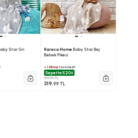
aby Star Gri
Karaca Home
Baby Star Bej
Bebek Pikesi
!
+ 1.2B kişi
favoriledi!
Sepette
%20
399,99 TL
319
,99 TL