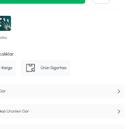
Altın
calıklar
Gör
lı Ürünleri Gör