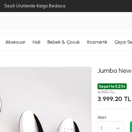
Seçili Ürünlerde Kargo Bedava
Aksesuar
Halı
Bebek & Çocuk
Kozmetik
Çeyiz Se
Jumbo
New 
Sepette
%20
4.999 TL
3.999,20 TL
Adet