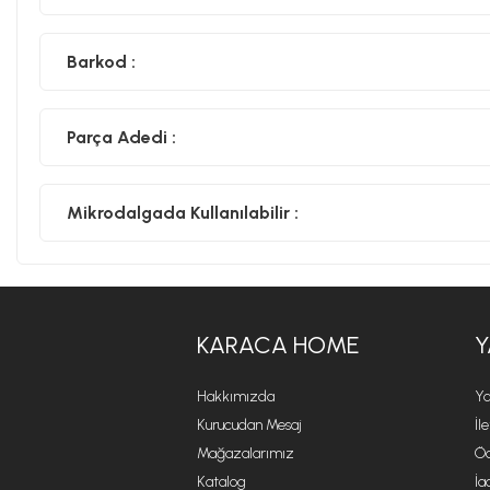
Barkod :
Parça Adedi :
Mikrodalgada Kullanılabilir :
KARACA HOME
Y
Hakkımızda
Ya
Kurucudan Mesaj
İl
Mağazalarımız
Öd
Katalog
İa