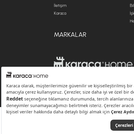
İletişim
Bi
Karaca
İş
He
MARKALAR