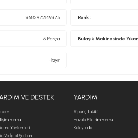
8682972149875
Renk :
5 Parça
Bulaşık Makinesinde Yıkanıl
Hayır
ARDIM VE DESTEK
YARDIM
rdım
Sipariş Takibi
etişim Formu
Havale Bildirim Formu
eme Yöntemleri
Kolay İade
de Ve İptal Şartları